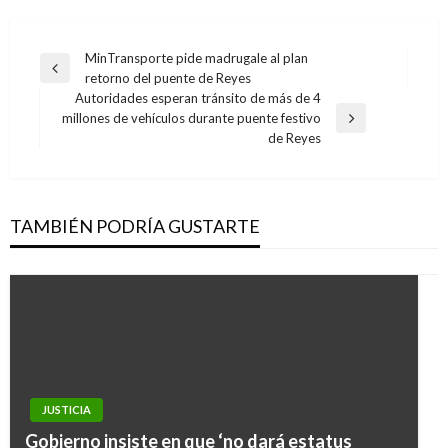
Navegación
MinTransporte pide madrugale al plan
Entrada
retorno del puente de Reyes
de
anterior
Autoridades esperan tránsito de más de 4
entradas
millones de vehículos durante puente festivo
Entrada
de Reyes
siguiente
TAMBIÉN PODRÍA GUSTARTE
JUSTICIA
Gobierno insiste en que ‘no dará estatus