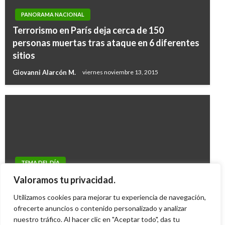
PANORAMA NACIONAL
Terrorismo en París deja cerca de 150
personas muertas tras ataque en 6 diferentes
sitios
Giovanni Alarcón M.
viernes noviembre 13, 2015
TEMA DEL DÍA
Corte Constitucional negó plazo de tres
Valoramos tu privacidad.
meses para reglamentar eutanasia en el país
Utilizamos cookies para mejorar tu experiencia de navegación,
Mary Gomez
ofrecerte anuncios o contenido personalizado y analizar
lunes marzo 30, 2015
nuestro tráfico. Al hacer clic en "Aceptar todo", das tu