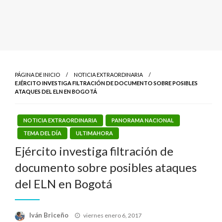
PÁGINA DE INICIO
NOTICIA EXTRAORDINARIA
EJÉRCITO INVESTIGA FILTRACIÓN DE DOCUMENTO SOBRE POSIBLES
ATAQUES DEL ELN EN BOGOTÁ
NOTICIA EXTRAORDINARIA
PANORAMA NACIONAL
TEMA DEL DÍA
ULTIMAHORA
Ejército investiga filtración de
documento sobre posibles ataques
del ELN en Bogotá
Publicado
Iván Briceño
viernes enero 6, 2017