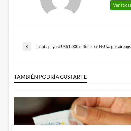
Ver todas
Navegación
Takata pagará US$1.000 millones en EE.UU. por airbag
Entrada
anterior
de
NACIONAL
El Presupuesto del medio ambiente se r
TAMBIÉN PODRÍA GUSTARTE
entradas
Giovanni Alarcón M.
miércoles agosto 29, 2018