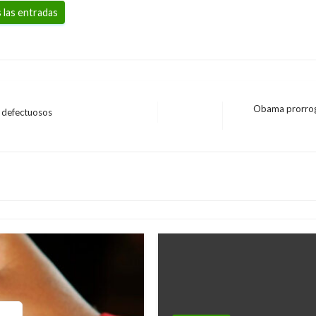
 las entradas
Obama prorroga
s defectuosos
Entrada
NACIONAL
siguiente
Policía ingresa a col
educirá en un 20%
revisar bolsos de est
Andres Felipe Gama
miércoles ag