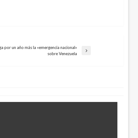
 por un año más la «emergencia nacional»
sobre Venezuela
egios públicos de Bucaramanga para
udiantes
osto 3, 2016