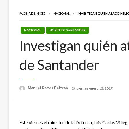
PÁGINA DE INICIO
NACIONAL
INVESTIGAN QUIÉN ATACÓ HELI
NACIONAL
NORTE DE SANTANDER
Investigan quién a
de Santander
Publicado
Manuel Reyes Beltran
viernes enero 13, 2017
el
Este viernes el ministro de la Defensa, Luis Carlos Ville