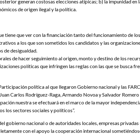
osterior generan costosas elecciones atípicas; b) la impunidad en l
ómicos de origen ilegal y la política.
ue tiene que ver con la financiación tanto del funcionamiento de lo
rativos a los que son sometidos los candidatos y las organizacione
os de desigualdad.
ctorales de hacer seguimiento al origen, monto y destino de los rec
aciones políticas que infringen las reglas con las que se busca fren
articipación política al que llegaron Gobierno nacional y las FARC
 Juan Carlos Rodríguez-Raga, Armando Novoa y Salvador Romero B
cipación nuestra se efectuará en el marco de la mayor independenci
 los sectores sociales y políticos”.
l gobierno nacional o de autoridades locales, empresas privadas o
tamente con el apoyo la cooperación internacional sometiéndose a 