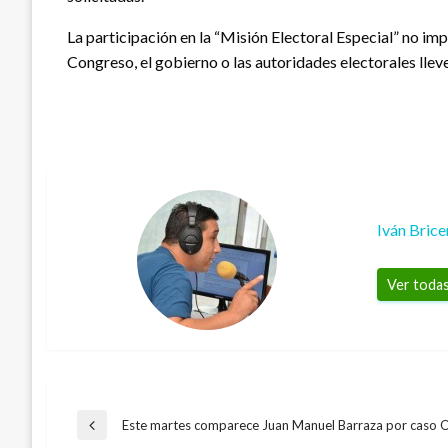
La participación en la “Misión Electoral Especial” no i
Congreso, el gobierno o las autoridades electorales llev
Iván Bric
Ver todas
Navegación
Este martes comparece Juan Manuel Barraza por caso 
Entrada