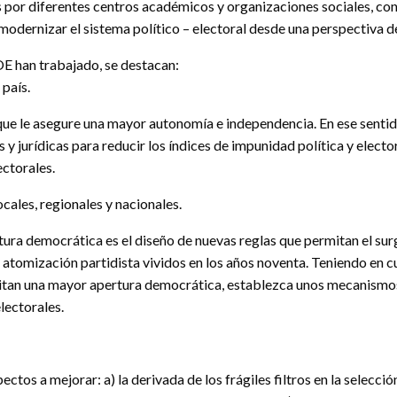
 por diferentes centros académicos y organizaciones sociales, con
odernizar el sistema político – electoral desde una perspectiva de
OE han trabajado, se destacan:
 país.
ue le asegure una mayor autonomía e independencia. En ese sentido
 y jurídicas para reducir los índices de impunidad política y elect
ectorales.
ocales, regionales y nacionales.
ura democrática es el diseño de nuevas reglas que permitan el surg
de atomización partidista vividos en los años noventa. Teniendo en 
itan una mayor apertura democrática, establezca unos mecanismos 
lectorales.
tos a mejorar: a) la derivada de los frágiles filtros en la selecció