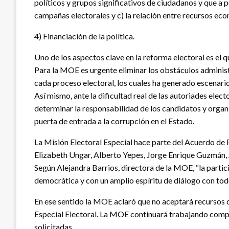
políticos y grupos significativos de ciudadanos y que a p
campañas electorales y c) la relación entre recursos econ
4) Financiación de la política.
Uno de los aspectos clave en la reforma electoral es el q
Para la MOE es urgente eliminar los obstáculos administ
cada proceso electoral, los cuales ha generado escenari
Así mismo, ante la dificultad real de las autoriades ele
determinar la responsabilidad de los candidatos y organiz
puerta de entrada a la corrupción en el Estado.
La Misión Electoral Especial hace parte del Acuerdo de P
Elizabeth Ungar, Alberto Yepes, Jorge Enrique Guzmán,
Según Alejandra Barrios, directora de la MOE, “la parti
democrática y con un amplio espíritu de diálogo con todos
En ese sentido la MOE aclaró que no aceptará recursos de
Especial Electoral. La MOE continuará trabajando comple
solicitadas.