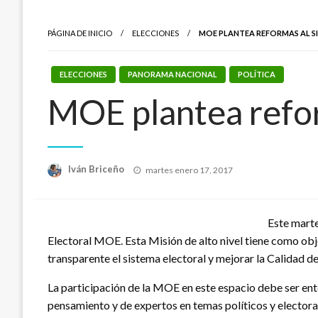
PÁGINA DE INICIO
ELECCIONES
MOE PLANTEA REFORMAS AL S
ELECCIONES
PANORAMA NACIONAL
POLÍTICA
MOE plantea refor
Publicado
Iván Briceño
martes enero 17, 2017
el
Este marte
Electoral MOE. Esta Misión de alto nivel tiene como obje
transparente el sistema electoral y mejorar la Calidad d
La participación de la MOE en este espacio debe ser ent
pensamiento y de expertos en temas políticos y electoral