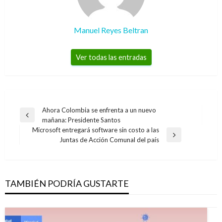
Manuel Reyes Beltran
Ver todas las entradas
Navegación
Ahora Colombia se enfrenta a un nuevo
Entrada
mañana: Presidente Santos
de
anterior
Microsoft entregará software sin costo a las
entradas
Entrada
Juntas de Acción Comunal del país
siguiente
TAMBIÉN PODRÍA GUSTARTE