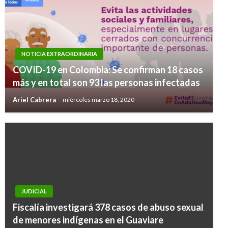
NOTICIA EXTRAORDINARIA
COVID-19 en Colombia: Se confirman 18 casos
más y en total son 93 las personas infectadas
Ariel Cabrera
miércoles marzo 18, 2020
JUDICIAL
NOTICIA EXTRAORDINARIA
Fiscalía investigará 378 casos de abuso sexual
Piden al Canciller abstenerse de cualquier
de menores indígenas en el Guaviare