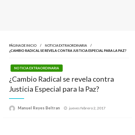
PÁGINA DE INICIO
NOTICIA EXTRAORDINARIA
¿CAMBIO RADICAL SE REVELA CONTRA JUSTICIA ESPECIAL PARA LA PAZ?
NOTICIA EXTRAORDINARIA
¿Cambio Radical se revela contra
Justicia Especial para la Paz?
Publicado
Manuel Reyes Beltran
jueves febrero 2, 2017
el