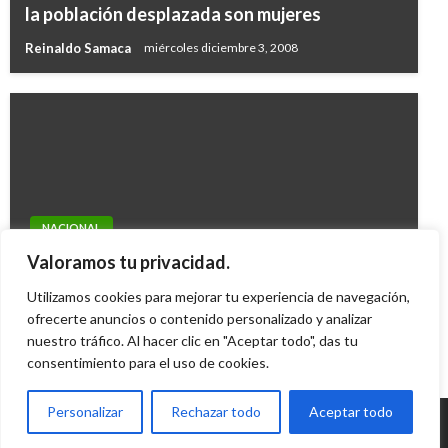
la población desplazada son mujeres
Reinaldo Samaca
miércoles diciembre 3, 2008
NACIONAL
Camioneros levantaron bloqueos, sin
Valoramos tu privacidad.
embargo, el paro sigue
Utilizamos cookies para mejorar tu experiencia de navegación,
ofrecerte anuncios o contenido personalizado y analizar
German Hernandez
lunes agosto 4, 2008
nuestro tráfico. Al hacer clic en "Aceptar todo", das tu
consentimiento para el uso de cookies.
Personalizar
Rechazar todo
Aceptar todo
© Radio Santa Fe 1070 am