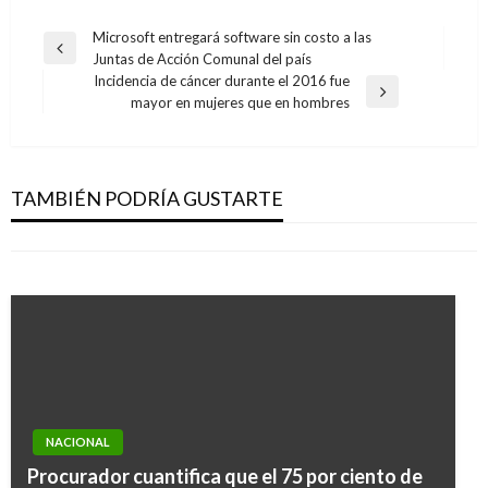
Navegación
Microsoft entregará software sin costo a las
Entrada
Juntas de Acción Comunal del país
de
anterior
Incidencia de cáncer durante el 2016 fue
entradas
NOTICIA EXTRAORDINARIA
Entrada
mayor en mujeres que en hombres
siguiente
Aplican extinción de dominio a 362 bienes del
NOTICIA EXTRAORDINARIA
«clan del Golfo» valorados en $200 mil
Genfar responde a noticia de presunto error
millones
TAMBIÉN PODRÍA GUSTARTE
en empaque de medicamento
Ariel Cabrera
martes junio 21, 2016
Manuel Reyes Beltran
miércoles enero 29, 2020
NACIONAL
Procurador cuantifica que el 75 por ciento de