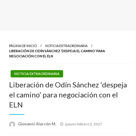
PÁGINA DE INICIO
NOTICIA EXTRAORDINARIA
LIBERACIÓN DE ODÍN SÁNCHEZ ‘DESPEJA EL CAMINO’ PARA
NEGOCIACIÓN CON EL ELN
NOTICIA EXTRAORDINARIA
Liberación de Odín Sánchez ‘despeja
el camino’ para negociación con el
ELN
Publicado
Giovanni Alarcón M.
jueves febrero 2, 2017
el