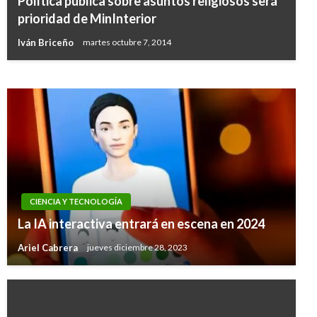
Política pública sobre asuntos religiosos será
Sismo de 5.8 grados en Nariño no dejó daños
prioridad de MinInterior
de consideración
Iván Briceño
martes octubre 7, 2014
Iván Briceño
lunes octubre 20, 2014
CIENCIA Y TECNOLOGÍA
La IA interactiva entrará en escena en 2024
Ariel Cabrera
jueves diciembre 28, 2023