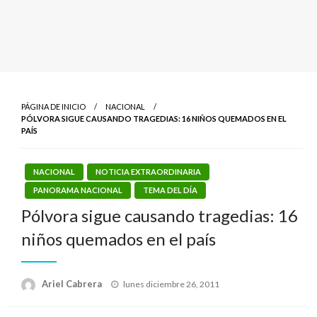
PÁGINA DE INICIO
NACIONAL
PÓLVORA SIGUE CAUSANDO TRAGEDIAS: 16 NIÑOS QUEMADOS EN EL
PAÍS
NACIONAL
NOTICIA EXTRAORDINARIA
PANORAMA NACIONAL
TEMA DEL DÍA
Pólvora sigue causando tragedias: 16
niños quemados en el país
Publicado
Ariel Cabrera
lunes diciembre 26, 2011
el