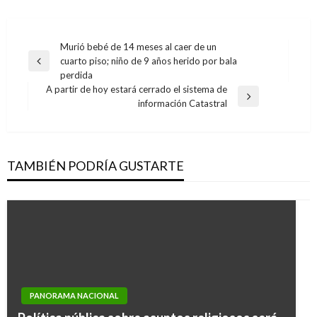
Navegación
Murió bebé de 14 meses al caer de un
cuarto piso; niño de 9 años herido por bala
de
Entrada
perdida
anterior
entradas
A partir de hoy estará cerrado el sistema de
Entrada
información Catastral
siguiente
TAMBIÉN PODRÍA GUSTARTE
PANORAMA NACIONAL
NOTICIA EXTRAORDINARIA