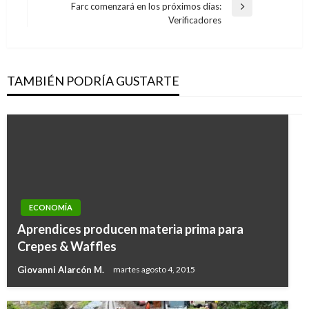
entradas
Farc comenzará en los próximos días:
Entrada
Verificadores
siguiente
TAMBIÉN PODRÍA GUSTARTE
ECONOMÍA
Aprendices producen materia prima para
Crepes & Waffles
Giovanni Alarcón M.
martes agosto 4, 2015