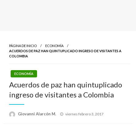
PÁGINA DE INICIO
ECONOMÍA
ACUERDOS DE PAZ HAN QUINTUPLICADO INGRESO DE VISITANTES A
COLOMBIA
ECONOMÍA
Acuerdos de paz han quintuplicado
ingreso de visitantes a Colombia
Publicado
Giovanni Alarcón M.
viernes febrero 3, 2017
el