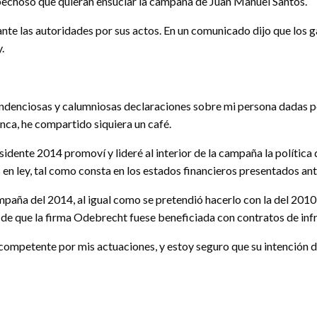
echoso que quieran ensuciar la campaña de Juan Manuel Santos.
nte las autoridades por sus actos. En un comunicado dijo que los 
.
ndenciosas y calumniosas declaraciones sobre mi persona dadas por
nca, he compartido siquiera un café.
ente 2014 promoví y lideré al interior de la campaña la política 
en ley, tal como consta en los estados financieros presentados ant
aña del 2014, al igual como se pretendió hacerlo con la del 2010, p
de que la firma Odebrecht fuese beneficiada con contratos de infra
 competente por mis actuaciones, y estoy seguro que su intención 