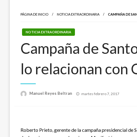
PÁGINA DE INICIO
NOTICIA EXTRAORDINARIA
CAMPAÑA DE SAN
NOTICIA EXTRAORDINARIA
Campaña de Santo
lo relacionan con
Publicado
Manuel Reyes Beltran
martes febrero 7, 2017
el
Roberto Prieto, gerente de la campaña presidencial de Sa