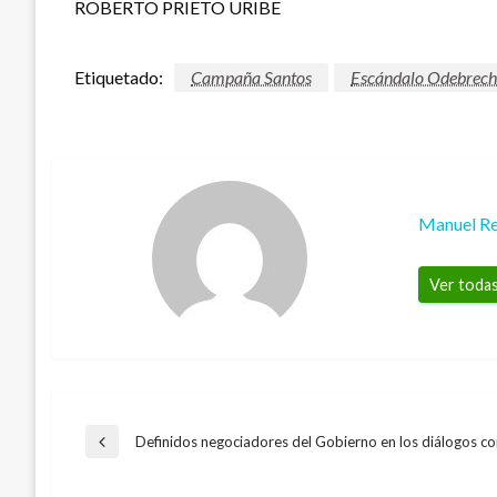
ROBERTO PRIETO URIBE
Etiquetado:
Campaña Santos
Escándalo Odebrech
Manuel Re
Ver todas
Navegación
Definidos negociadores del Gobierno en los diálogos con
Entrada
anterior