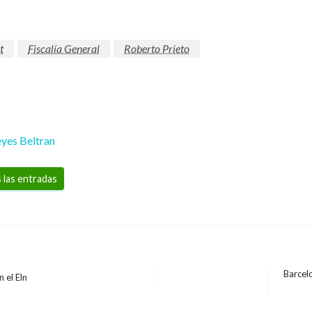
t
Fiscalía General
Roberto Prieto
yes Beltran
 las entradas
Barcelo
 el Eln
Entrad
NOTICIA EXTRAORDINARIA
siguien