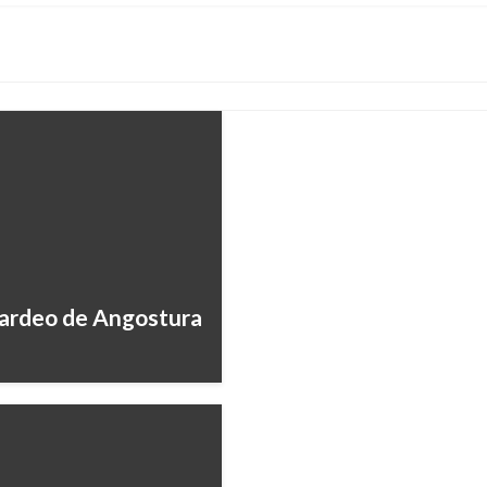
Gobierno colombiano n
Maduro y 9 personas 
Ariel Cabrera
martes marzo 12, 2
NOTICIA EXTRAORDINARIA
Reunión de consulta d
ardeo de Angostura
acuerdo sobre crisis 
Ariel Cabrera
jueves junio 1, 2017