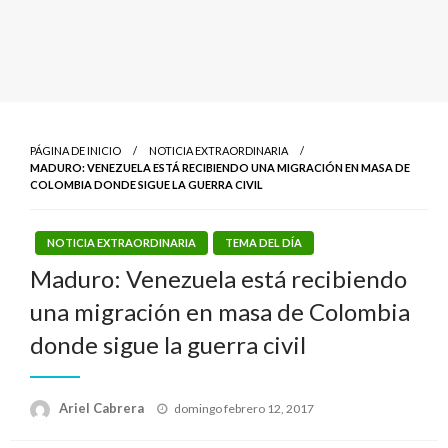
PÁGINA DE INICIO
NOTICIA EXTRAORDINARIA
MADURO: VENEZUELA ESTÁ RECIBIENDO UNA MIGRACIÓN EN MASA DE
COLOMBIA DONDE SIGUE LA GUERRA CIVIL
NOTICIA EXTRAORDINARIA
TEMA DEL DÍA
Maduro: Venezuela está recibiendo
una migración en masa de Colombia
donde sigue la guerra civil
Publicado
Ariel Cabrera
domingo febrero 12, 2017
el