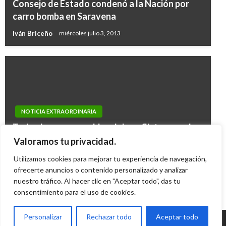
Consejo de Estado condenó a la Nación por
carro bomba en Saravena
Iván Briceño
miércoles julio 3, 2013
NOTICIA EXTRAORDINARIA
Todos los responsables del conflicto armado
deberán responder ante el Tribunal de Paz:
Valoramos tu privacidad.
Minjustica
Utilizamos cookies para mejorar tu experiencia de navegación,
ofrecerte anuncios o contenido personalizado y analizar
Andres Felipe Gama
jueves septiembre 24, 2015
nuestro tráfico. Al hacer clic en "Aceptar todo", das tu
consentimiento para el uso de cookies.
Personalizar
Rechazar todo
Aceptar todo
© Radio Santa Fe 1070 am