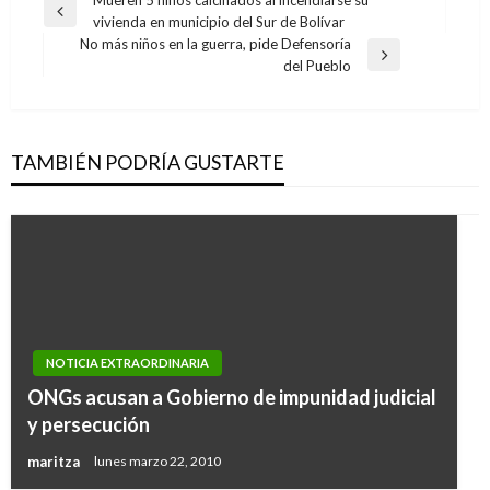
Navegación
Mueren 5 niños calcinados al incendiarse su
Entrada
vivienda en municipio del Sur de Bolívar
de
anterior
No más niños en la guerra, pide Defensoría
entradas
Entrada
del Pueblo
siguiente
TAMBIÉN PODRÍA GUSTARTE
NOTICIA EXTRAORDINARIA
ONGs acusan a Gobierno de impunidad judicial
y persecución
maritza
lunes marzo 22, 2010