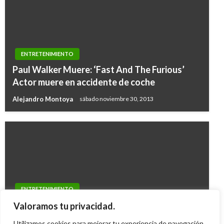
ENTRETENIMIENTO
Paul Walker Muere: ‘Fast And The Furious’
Actor muere en accidente de coche
Alejandro Montoya
sábado noviembre 30, 2013
ENTRETENIMIENTO
«No me juzguen y no me traten mal»: Diana
Valoramos tu privacidad.
Celis sobre demanda a Epa Colombia
Utilizamos cookies para mejorar tu experiencia de navegación,