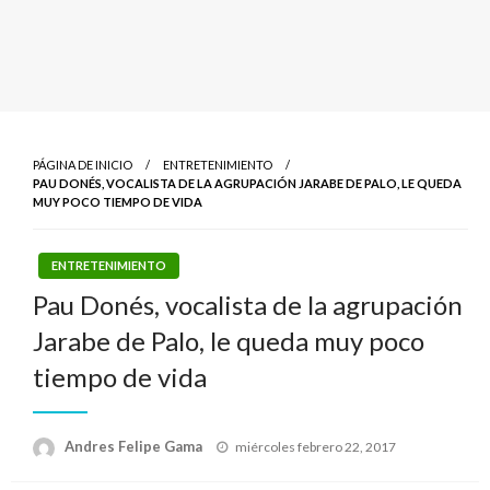
PÁGINA DE INICIO
ENTRETENIMIENTO
PAU DONÉS, VOCALISTA DE LA AGRUPACIÓN JARABE DE PALO, LE QUEDA
MUY POCO TIEMPO DE VIDA
ENTRETENIMIENTO
Pau Donés, vocalista de la agrupación
Jarabe de Palo, le queda muy poco
tiempo de vida
Publicado
Andres Felipe Gama
miércoles febrero 22, 2017
el