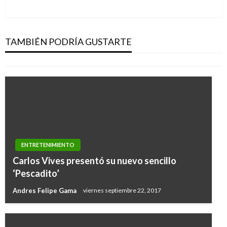
siguiente
ENTRETENIMIENTO
Manuel y Julián Turizo fueron seleccionados al
Deezer NEXT 2019
TAMBIÉN PODRÍA GUSTARTE
Iván Briceño
jueves febrero 21, 2019
ENTRETENIMIENTO
Carlos Vives presentó su nuevo sencillo
‘Pescadito’
Andres Felipe Gama
viernes septiembre 22, 2017