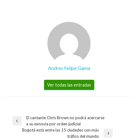
Andres Felipe Gama
Ver todas las entradas
Navegación
El cantante Chris Brown no podrá acercarse
Entrada
a su exnovia por orden judicial
de
anterior
Bogotá está entre las 15 ciudades con más
entradas
Entrada
tráfico del mundo