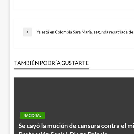
Navegación
Ya está en Colombia Sara María, segunda repatriada de
Entrada
anterior
de
TAMBIÉN PODRÍA GUSTARTE
entradas
NACIONAL
Se cayó la moción de censura contra el m