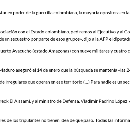
star en poder de la guerrilla colombiana, la mayoría opositora en l
ociación con el Estado colombiano, pediremos al Ejecutivo y al C
 de un secuestro por parte de esos grupos», dijo a la AFP el diputa
erto Ayacucho (estado Amazonas) con nueve militares y cuatro civi
s Maduro aseguró el 14 de enero que la búsqueda se mantenía «las 24
 de irregulares que operan en ese territorio (…) Para nadie es un se
areck El Aissami, y al ministro de Defensa, Vladimir Padrino López,
iares de los tripulantes no tienen idea de qué pasó. Todas las info