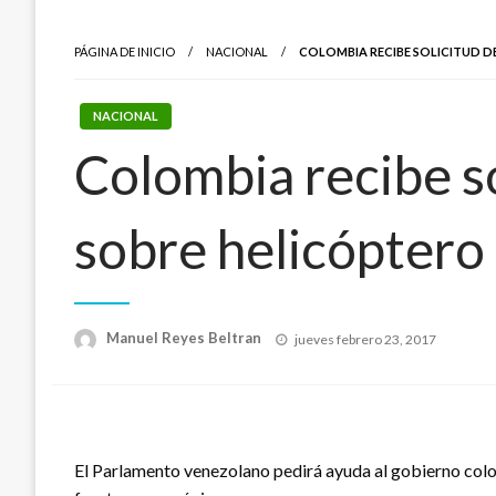
PÁGINA DE INICIO
NACIONAL
COLOMBIA RECIBE SOLICITUD D
NACIONAL
Colombia recibe s
sobre helicóptero
Publicado
Manuel Reyes Beltran
jueves febrero 23, 2017
el
El Parlamento venezolano pedirá ayuda al gobierno colom