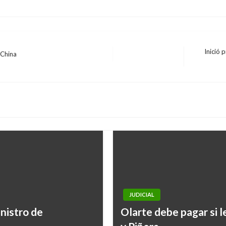
Inició 
 China
Entrada
siguiente
JUDICIAL
NACIONAL
inistro de
Olarte debe pagar si l
Más de 2 millones de 