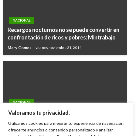
NACIONAL
Recargos nocturnos no se puede convertir en
confrontación de ricos y pobres: Mintrabajo
Mary Gomez
viernes noviembre 21, 2014
NACIONAL
Asesinados dos colombianos en cárcel de
Valoramos tu privacidad.
Venezuela
Utilizamos cookies para mejorar tu experiencia de navegación,
ofrecerte anuncios o contenido personalizado y analizar
Geovany Quintero Gómez
martes enero 3, 2012