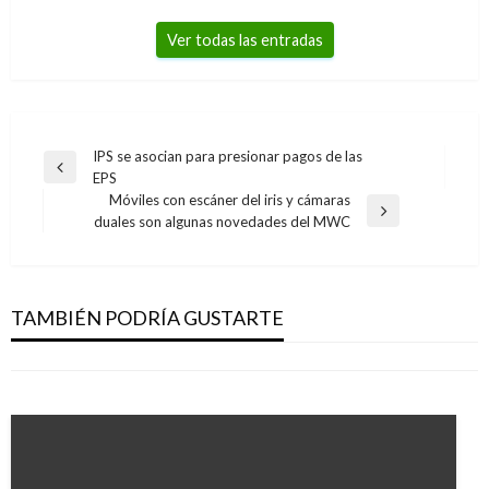
Ver todas las entradas
Navegación
IPS se asocian para presionar pagos de las
Entrada
EPS
de
anterior
Móviles con escáner del iris y cámaras
entradas
Entrada
duales son algunas novedades del MWC
siguiente
NACIONAL
NACIONAL
Este mes 10 millones de hogares serán
Presidente Duque propondrá a la CAN
cubiertos por los programas sociales
TAMBIÉN PODRÍA GUSTARTE
replantear manejo de las relaciones agrícolas
Ariel Cabrera
jueves junio 4, 2020
Giovanni Alarcón M.
viernes junio 7, 2019