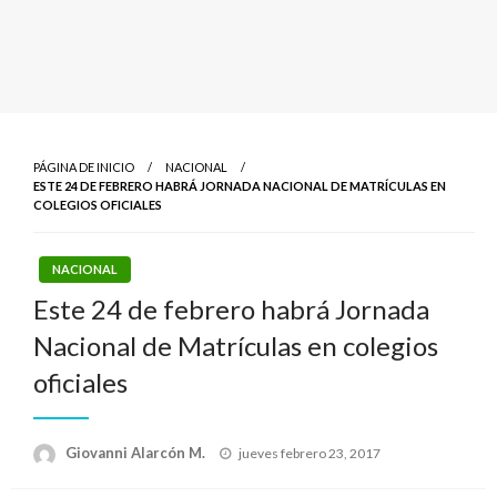
PÁGINA DE INICIO
NACIONAL
ESTE 24 DE FEBRERO HABRÁ JORNADA NACIONAL DE MATRÍCULAS EN
COLEGIOS OFICIALES
NACIONAL
Este 24 de febrero habrá Jornada
Nacional de Matrículas en colegios
oficiales
Publicado
Giovanni Alarcón M.
jueves febrero 23, 2017
el