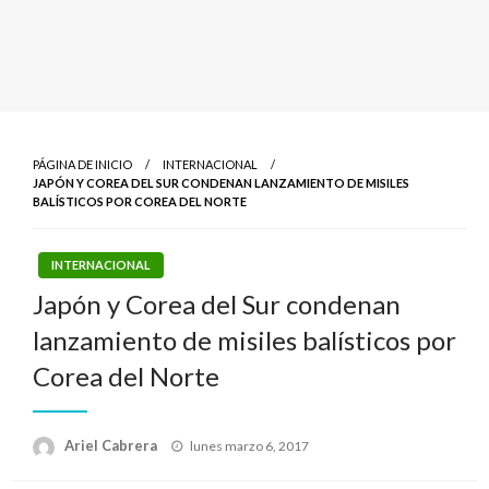
PÁGINA DE INICIO
INTERNACIONAL
JAPÓN Y COREA DEL SUR CONDENAN LANZAMIENTO DE MISILES
BALÍSTICOS POR COREA DEL NORTE
INTERNACIONAL
Japón y Corea del Sur condenan
lanzamiento de misiles balísticos por
Corea del Norte
Publicado
Ariel Cabrera
lunes marzo 6, 2017
el