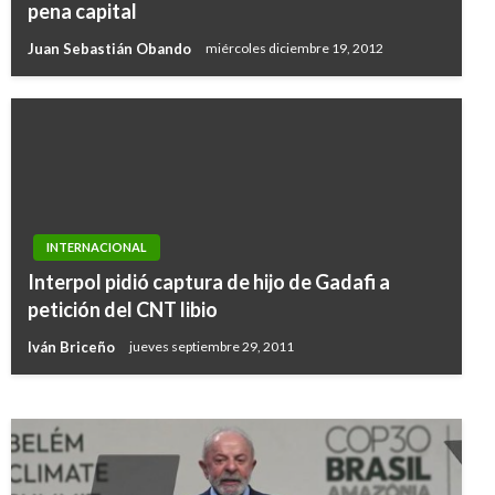
pena capital
Juan Sebastián Obando
miércoles diciembre 19, 2012
INTERNACIONAL
INTERNACIONAL
Interpol pidió captura de hijo de Gadafi a
Presidente Trump sale en defensa de su hijo:
petición del CNT libio
Es una persona de alta calidad y transparente
Iván Briceño
jueves septiembre 29, 2011
Ariel Cabrera
miércoles julio 12, 2017