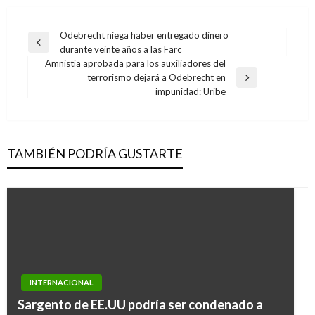
Navegación
Odebrecht niega haber entregado dinero
Entrada
durante veinte años a las Farc
de
anterior
Amnistía aprobada para los auxiliadores del
entradas
terrorismo dejará a Odebrecht en
Entrada
impunidad: Uribe
siguiente
TAMBIÉN PODRÍA GUSTARTE
INTERNACIONAL
Sargento de EE.UU podría ser condenado a