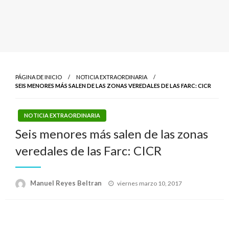
PÁGINA DE INICIO
NOTICIA EXTRAORDINARIA
SEIS MENORES MÁS SALEN DE LAS ZONAS VEREDALES DE LAS FARC: CICR
NOTICIA EXTRAORDINARIA
Seis menores más salen de las zonas
veredales de las Farc: CICR
Publicado
Manuel Reyes Beltran
viernes marzo 10, 2017
el