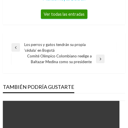
Ver todas las entradas
Navegación
Los perros y gatos tendrán su propia
Entrada
‘cédula’ en Bogotá
de
anterior
Comité Olímpico Colombiano reelige a
entradas
Entrada
Baltazar Medina como su presidente
siguiente
TAMBIÉN PODRÍA GUSTARTE