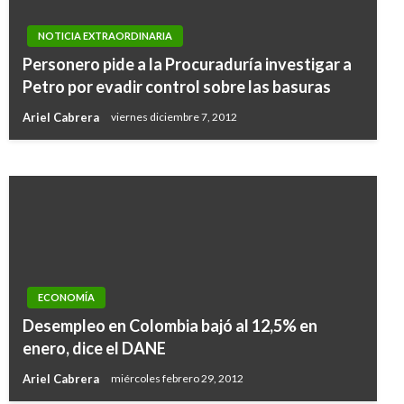
NOTICIA EXTRAORDINARIA
NOTICIA EXTRAORDINARIA
Personero pide a la Procuraduría investigar a
MinHacienda anuncia medidas para apoyar la
Petro por evadir control sobre las basuras
deuda pública frente a crisis del coronavirus
Ariel Cabrera
viernes diciembre 7, 2012
Iván Briceño
martes marzo 17, 2020
ECONOMÍA
Desempleo en Colombia bajó al 12,5% en
enero, dice el DANE
Ariel Cabrera
miércoles febrero 29, 2012