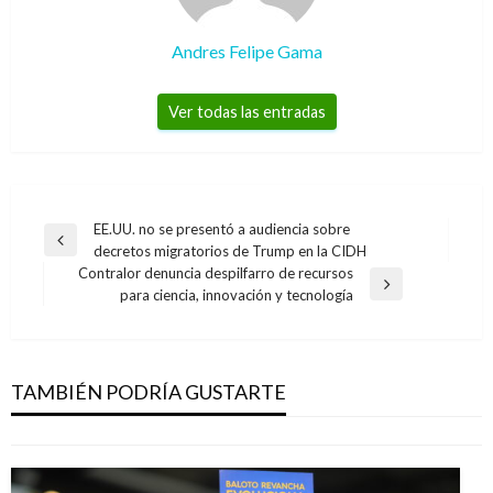
Andres Felipe Gama
Ver todas las entradas
Navegación
EE.UU. no se presentó a audiencia sobre
Entrada
decretos migratorios de Trump en la CIDH
de
anterior
Contralor denuncia despilfarro de recursos
entradas
Entrada
para ciencia, innovación y tecnología
siguiente
NACIONAL
Aprendices SENA obtuvieron premio de
periodismo estudiantil
TAMBIÉN PODRÍA GUSTARTE
Giovanni Alarcón M.
jueves agosto 11, 2016