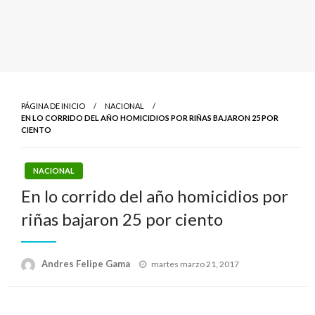
PÁGINA DE INICIO
NACIONAL
EN LO CORRIDO DEL AÑO HOMICIDIOS POR RIÑAS BAJARON 25 POR
CIENTO
NACIONAL
En lo corrido del año homicidios por
riñas bajaron 25 por ciento
Publicado
Andres Felipe Gama
martes marzo 21, 2017
el