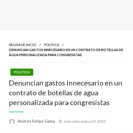
PÁGINA DE INICIO
POLÍTICA
DENUNCIAN GASTOS INNECESARIO EN UN CONTRATO DE BOTELLAS DE
AGUA PERSONALIZADA PARA CONGRESISTAS
POLÍTICA
Denuncian gastos innecesario en un
contrato de botellas de agua
personalizada para congresistas
Publicado
Andres Felipe Gama
miércoles marzo 22, 2017
el