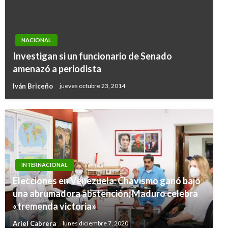
NACIONAL
Investigan si un funcionario de Senado
amenazó a periodista
Iván Briceño
jueves octubre 23, 2014
INTERNACIONAL
Elecciones en Venezuela: Chavismo ganó bajo
una abrumadora abstención; Maduro celebra
«tremenda victoria»
Ariel Cabrera
lunes diciembre 7, 2020