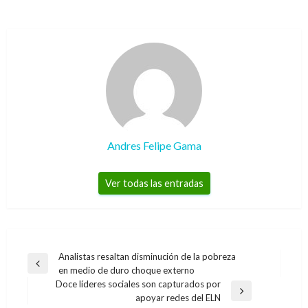
Andres Felipe Gama
Ver todas las entradas
Navegación
Analistas resaltan disminución de la pobreza
Entrada
en medio de duro choque externo
de
anterior
Doce líderes sociales son capturados por
entradas
Entrada
apoyar redes del ELN