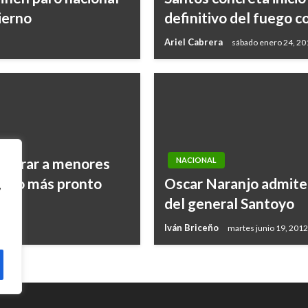
ierno
definitivo del fuego c
Ariel Cabrera
sábado enero 24, 20
liberar a menores
NACIONAL
ga lo más pronto
Oscar Naranjo admite 
,
del general Santoyo
Iván Briceño
martes junio 19, 2012