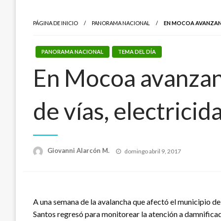
PÁGINA DE INICIO
PANORAMA NACIONAL
EN MOCOA AVANZAN 
PANORAMA NACIONAL
TEMA DEL DÍA
En Mocoa avanzan 
de vías, electrici
Publicado
Giovanni Alarcón M.
domingo abril 9, 2017
el
A una semana de la avalancha que afectó el municipio de
Santos regresó para monitorear la atención a damnificad