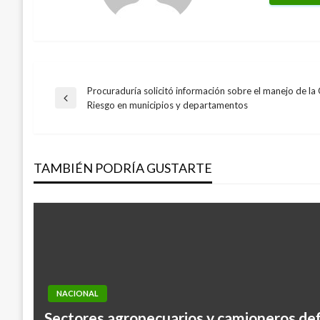
Procuraduría solicitó información sobre el manejo de la 
Navegación
Entrada
Riesgo en municipios y departamentos
anterior
de
TAMBIÉN PODRÍA GUSTARTE
entradas
NACIONAL
Sectores agropecuarios y camioneros def