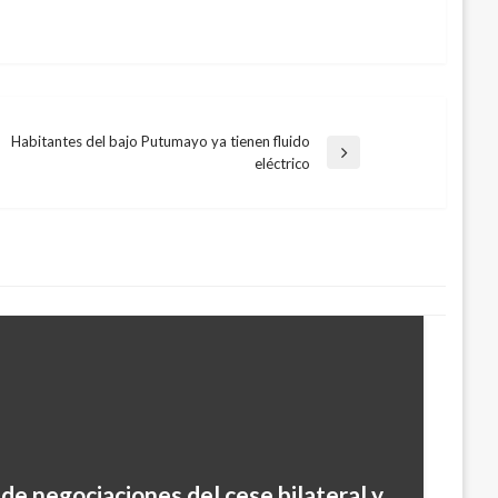
Habitantes del bajo Putumayo ya tienen fluido
Entrada
eléctrico
siguiente
 de negociaciones del cese bilateral y