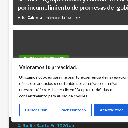
por incumplimiento de promesas del gob
Ariel Cabrera
miércoles julio 3, 2013
NOTICIA EXTRAORDINARIA
Valoramos tu privacidad.
ONU celebra compromiso de las Farc de 
reclutados a la fuerza y espera que lo ha
Utilizamos cookies para mejorar tu experiencia de navegación
posible
ofrecerte anuncios o contenido personalizado y analizar
nuestro tráfico. Al hacer clic en "Aceptar todo", das tu
Ariel Cabrera
viernes noviembre 6, 2015
consentimiento para el uso de cookies.
Personalizar
Rechazar todo
Aceptar todo
© Radio Santa Fe 1070 am