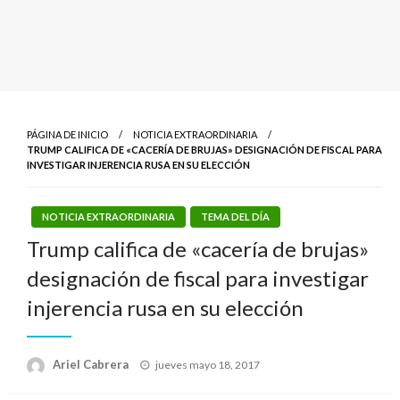
PÁGINA DE INICIO
NOTICIA EXTRAORDINARIA
TRUMP CALIFICA DE «CACERÍA DE BRUJAS» DESIGNACIÓN DE FISCAL PARA
INVESTIGAR INJERENCIA RUSA EN SU ELECCIÓN
NOTICIA EXTRAORDINARIA
TEMA DEL DÍA
Trump califica de «cacería de brujas»
designación de fiscal para investigar
injerencia rusa en su elección
Publicado
Ariel Cabrera
jueves mayo 18, 2017
el