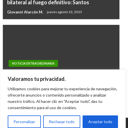
bilateral al fuego definitivo: Santos
Giovanni Alarcón M.
jueves agosto 13, 2015
NOTICIA EXTRAORDINARIA
CULTURA
Gobierno crea mecanismo para invertir y
Buenos Aires, destino de vacaciones para los
Valoramos tu privacidad.
financiar empresas de mujeres
colombianos
Utilizamos cookies para mejorar tu experiencia de navegación,
Manuel Reyes Beltran
jueves junio 11, 2020
ofrecerte anuncios o contenido personalizado y analizar
Iván Briceño
miércoles junio 26, 2019
nuestro tráfico. Al hacer clic en "Aceptar todo", das tu
consentimiento para el uso de cookies.
Personalizar
Rechazar todo
Aceptar todo
© Radio Santa Fe 1070 am