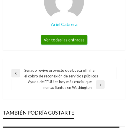
Ariel Cabrera
Ver todas las entradas
Navegación
Senado revive proyecto que busca eliminar
Entrada
el cobro de reconexión de servicios públicos
de
anterior
Ayuda de EEUU es hoy más crucial que
entradas
Entrada
nunca: Santos en Washington
siguiente
TAMBIÉN PODRÍA GUSTARTE