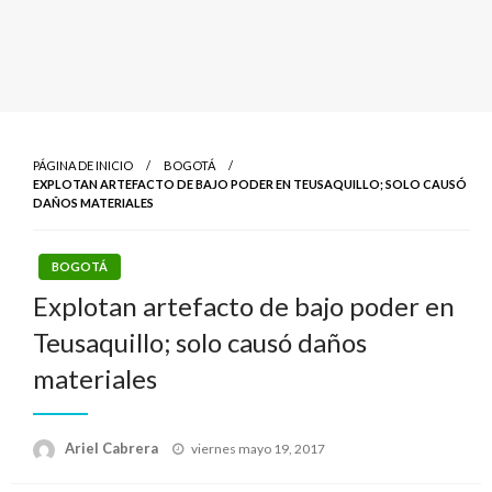
PÁGINA DE INICIO
BOGOTÁ
EXPLOTAN ARTEFACTO DE BAJO PODER EN TEUSAQUILLO; SOLO CAUSÓ
DAÑOS MATERIALES
BOGOTÁ
Explotan artefacto de bajo poder en
Teusaquillo; solo causó daños
materiales
Publicado
Ariel Cabrera
viernes mayo 19, 2017
el