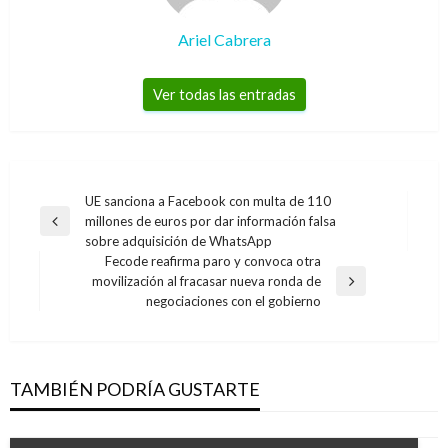
Ariel Cabrera
Ver todas las entradas
Navegación
UE sanciona a Facebook con multa de 110
millones de euros por dar información falsa
de
Entrada
sobre adquisición de WhatsApp
anterior
entradas
Fecode reafirma paro y convoca otra
movilización al fracasar nueva ronda de
Entrada
negociaciones con el gobierno
siguiente
TAMBIÉN PODRÍA GUSTARTE