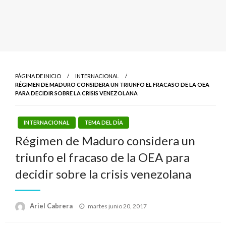
PÁGINA DE INICIO
INTERNACIONAL
RÉGIMEN DE MADURO CONSIDERA UN TRIUNFO EL FRACASO DE LA OEA
PARA DECIDIR SOBRE LA CRISIS VENEZOLANA
INTERNACIONAL
TEMA DEL DÍA
Régimen de Maduro considera un
triunfo el fracaso de la OEA para
decidir sobre la crisis venezolana
Publicado
Ariel Cabrera
martes junio 20, 2017
el