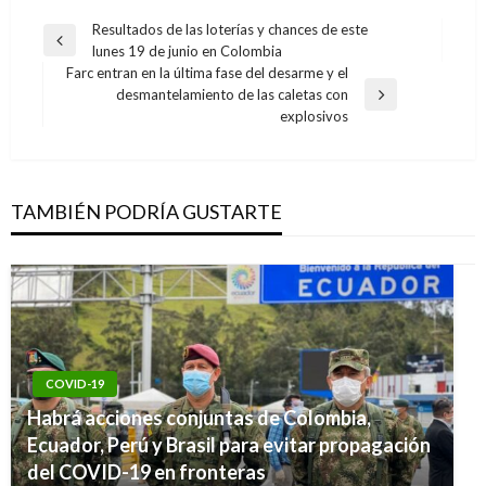
Navegación
Resultados de las loterías y chances de este
Entrada
lunes 19 de junio en Colombia
de
anterior
Farc entran en la última fase del desarme y el
entradas
desmantelamiento de las caletas con
Entrada
explosivos
siguiente
TAMBIÉN PODRÍA GUSTARTE
COVID-19
Habrá acciones conjuntas de Colombia,
Ecuador, Perú y Brasil para evitar propagación
del COVID-19 en fronteras