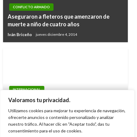
CONFLICTO ARMADO
Aseguraron a fleteros que amenzaron de
muerte a niño de cuatro años
Iván Briceño
jueves diciembre 4, 2014
INTERNACIONAL
Aprobado ataque militar contra Siria en
Valoramos tu privacidad.
comisión del Senado de los EEUU
Utilizamos cookies para mejorar tu experiencia de navegación,
ofrecerte anuncios o contenido personalizado y analizar
Margarita Bedoya
miércoles septiembre 4, 2013
nuestro tráfico. Al hacer clic en "Aceptar todo", das tu
consentimiento para el uso de cookies.