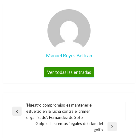
Manuel Reyes Beltran
Ver todas las entradas
Navegación
‘Nuestro compromiso es mantener el
esfuerzo en la lucha contra el crimen
de
Entrada
organizado’: Fernández de Soto
anterior
entradas
Golpe a las rentas ilegales del clan del
Entrada
golfo
siguiente