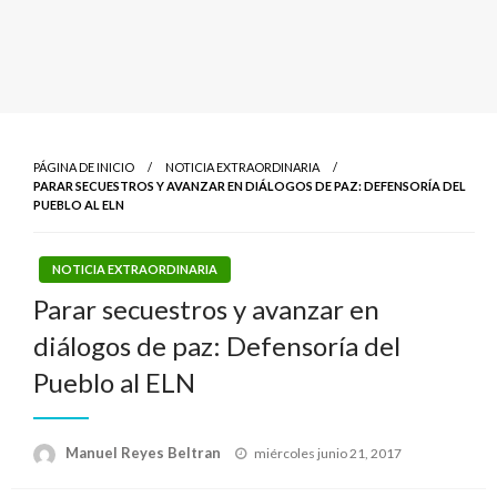
PÁGINA DE INICIO
NOTICIA EXTRAORDINARIA
PARAR SECUESTROS Y AVANZAR EN DIÁLOGOS DE PAZ: DEFENSORÍA DEL
PUEBLO AL ELN
NOTICIA EXTRAORDINARIA
Parar secuestros y avanzar en
diálogos de paz: Defensoría del
Pueblo al ELN
Publicado
Manuel Reyes Beltran
miércoles junio 21, 2017
el