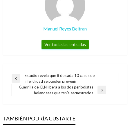
Manuel Reyes Beltran
Ver todas las entradas
Navegación
Estudio revela que 8 de cada 10 casos de
Entrada
infertilidad se pueden prevenir
de
anterior
Guerrilla del ELN libera a los dos periodistas
entradas
INTERNACIONAL
Entrada
holandeses que tenía secuestrados
siguiente
Maduro contraataca a Guaidó; lo acusa de
estar supuestamente negociando entrega del
Esequibo
TAMBIÉN PODRÍA GUSTARTE
Ariel Cabrera
viernes septiembre 6, 2019