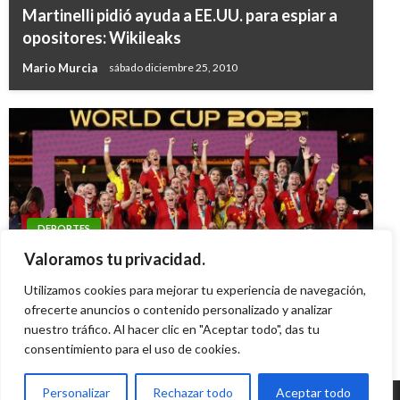
Martinelli pidió ayuda a EE.UU. para espiar a
opositores: Wikileaks
Mario Murcia
sábado diciembre 25, 2010
DEPORTES
España se alzó con la copa Mundial Femenina
Valoramos tu privacidad.
al derrotar a Inglaterra en histórica final
Utilizamos cookies para mejorar tu experiencia de navegación,
ofrecerte anuncios o contenido personalizado y analizar
Ariel Cabrera
domingo agosto 20, 2023
nuestro tráfico. Al hacer clic en "Aceptar todo", das tu
consentimiento para el uso de cookies.
Personalizar
Rechazar todo
Aceptar todo