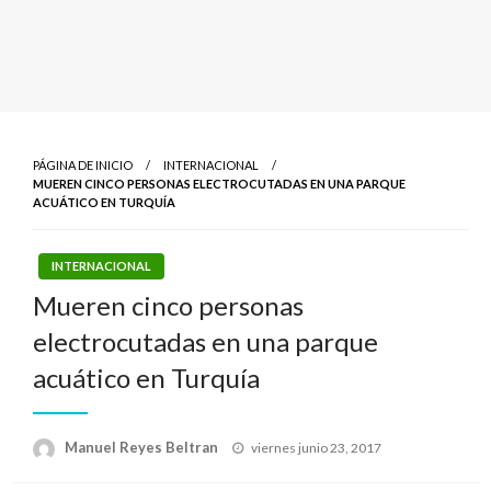
PÁGINA DE INICIO
INTERNACIONAL
MUEREN CINCO PERSONAS ELECTROCUTADAS EN UNA PARQUE
ACUÁTICO EN TURQUÍA
INTERNACIONAL
Mueren cinco personas
electrocutadas en una parque
acuático en Turquía
Publicado
Manuel Reyes Beltran
viernes junio 23, 2017
el