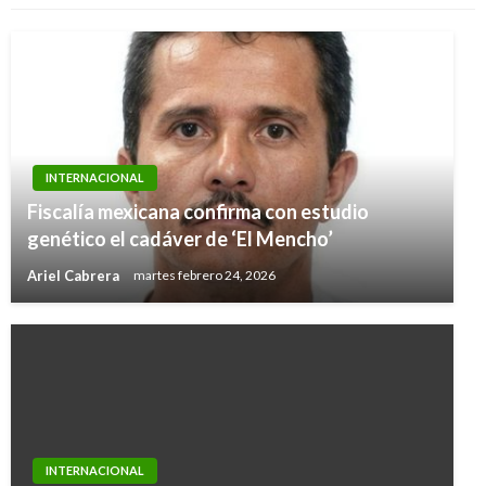
INTERNACIONAL
Fiscalía mexicana confirma con estudio
genético el cadáver de ‘El Mencho’
Ariel Cabrera
martes febrero 24, 2026
INTERNACIONAL