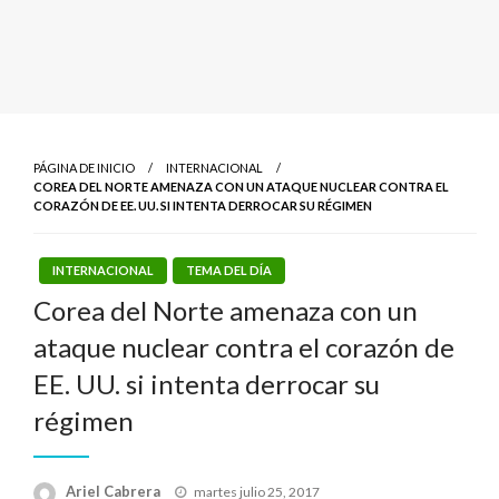
PÁGINA DE INICIO
INTERNACIONAL
COREA DEL NORTE AMENAZA CON UN ATAQUE NUCLEAR CONTRA EL
CORAZÓN DE EE. UU. SI INTENTA DERROCAR SU RÉGIMEN
INTERNACIONAL
TEMA DEL DÍA
Corea del Norte amenaza con un
ataque nuclear contra el corazón de
EE. UU. si intenta derrocar su
régimen
Publicado
Ariel Cabrera
martes julio 25, 2017