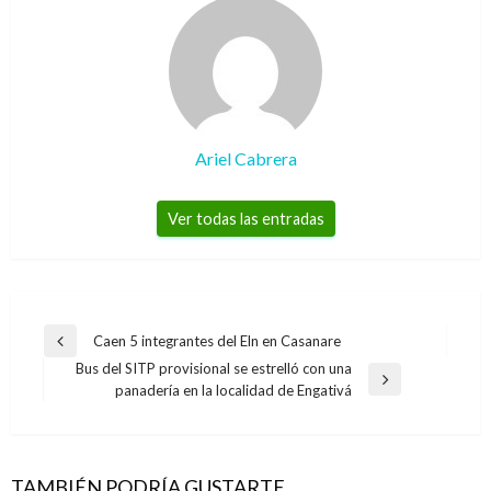
Ariel Cabrera
Ver todas las entradas
Navegación
Caen 5 integrantes del Eln en Casanare
Entrada
de
Bus del SITP provisional se estrelló con una
anterior
Entrada
panadería en la localidad de Engativá
entradas
siguiente
TAMBIÉN PODRÍA GUSTARTE