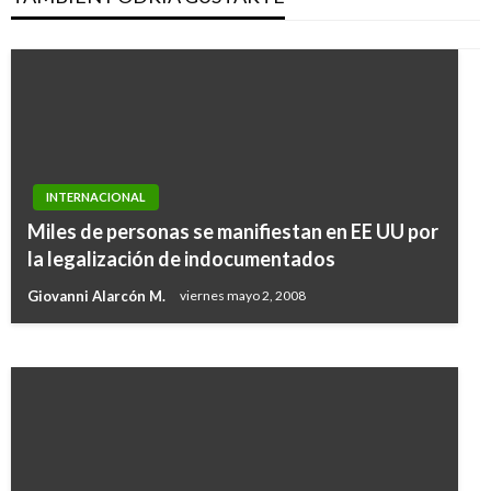
DEPORTES
INTERNACIONAL
Giro de Italia: Nairo solo tiene 53 segundos
Miles de personas se manifiestan en EE UU por
para defender título del centenario en la
la legalización de indocumentados
contra reloj de cierre
Giovanni Alarcón M.
viernes mayo 2, 2008
Ariel Cabrera
sábado mayo 27, 2017