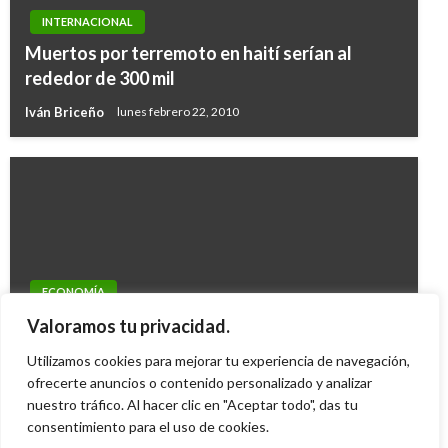
INTERNACIONAL
Muertos por terremoto en haití serían al
rededor de 300 mil
Iván Briceño
lunes febrero 22, 2010
ECONOMÍA
Parlamento Europeo adopta regulación para
Valoramos tu privacidad.
el mercado de criptomonedas
Utilizamos cookies para mejorar tu experiencia de navegación,
ofrecerte anuncios o contenido personalizado y analizar
Ariel Cabrera
viernes abril 21, 2023
nuestro tráfico. Al hacer clic en "Aceptar todo", das tu
consentimiento para el uso de cookies.