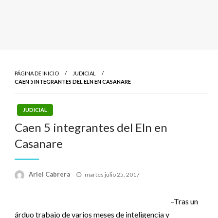
PÁGINA DE INICIO
JUDICIAL
CAEN 5 INTEGRANTES DEL ELN EN CASANARE
JUDICIAL
Caen 5 integrantes del Eln en
Casanare
Publicado
Ariel Cabrera
martes julio 25, 2017
el
–Tras un
árduo trabajo de varios meses de inteligencia y