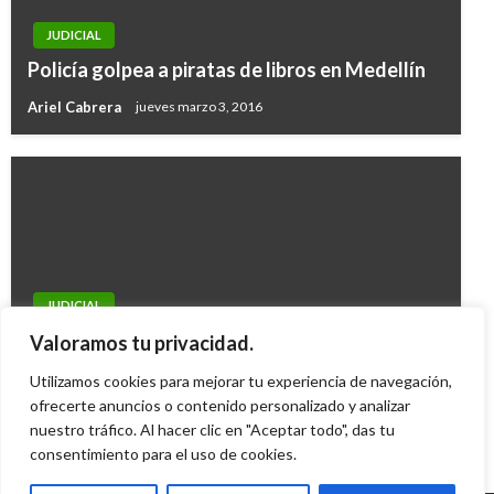
JUDICIAL
Policía golpea a piratas de libros en Medellín
Ariel Cabrera
jueves marzo 3, 2016
JUDICIAL
Cuatro temblores sacuden al territorio
Valoramos tu privacidad.
colombiano; se reportan 8 heridos
Utilizamos cookies para mejorar tu experiencia de navegación,
ofrecerte anuncios o contenido personalizado y analizar
Ariel Cabrera
jueves marzo 3, 2011
nuestro tráfico. Al hacer clic en "Aceptar todo", das tu
consentimiento para el uso de cookies.