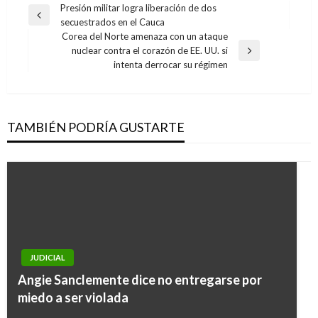
Navegación
Presión militar logra liberación de dos
Entrada
secuestrados en el Cauca
de
anterior
Corea del Norte amenaza con un ataque
entradas
nuclear contra el corazón de EE. UU. si
Entrada
intenta derrocar su régimen
siguiente
TAMBIÉN PODRÍA GUSTARTE
JUDICIAL
Angie Sanclemente dice no entregarse por
miedo a ser violada