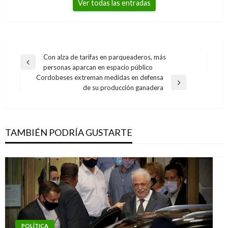
Ver todas las entradas
Navegación
Con alza de tarifas en parqueaderos, más
Entrada
personas aparcan en espacio público
de
anterior
Cordobeses extreman medidas en defensa
entradas
Entrada
de su producción ganadera
siguiente
TAMBIÉN PODRÍA GUSTARTE
POLÍTICA