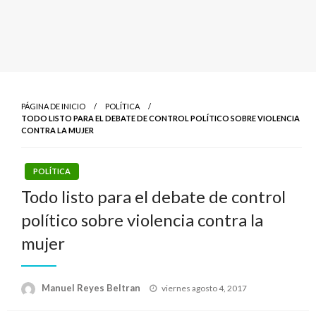
PÁGINA DE INICIO
POLÍTICA
TODO LISTO PARA EL DEBATE DE CONTROL POLÍTICO SOBRE VIOLENCIA
CONTRA LA MUJER
POLÍTICA
Todo listo para el debate de control
político sobre violencia contra la
mujer
Publicado
Manuel Reyes Beltran
viernes agosto 4, 2017
el