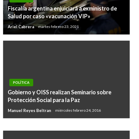
Fiscalía argentina enjuiciará a exministro de
Salud por caso «vacunación VIP»
Ariel Cabrera
martes febrero 23, 2021
POLÍTICA
PANORAMA NACIONAL
Gobierno y OISS realizan Seminario sobre
MIRA presentó proyectos de Ley para
Protección Social para la Paz
segundo período legislativo
Manuel Reyes Beltran
miércoles febrero 24, 2016
Iván Briceño
lunes julio 22, 2019