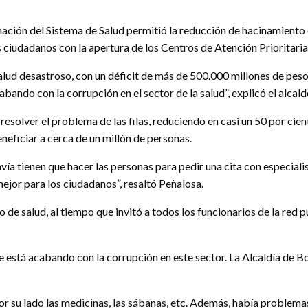
ación del Sistema de Salud permitió la reducción de hacinamiento en
os ciudadanos con la apertura de los Centros de Atención Prioritari
ud desastroso, con un déficit de más de 500.000 millones de peso
ando con la corrupción en el sector de la salud”, explicó el alcald
esolver el problema de las filas, reduciendo en casi un 50 por cie
eneficiar a cerca de un millón de personas.
avía tienen que hacer las personas para pedir una cita con especia
jor para los ciudadanos”, resaltó Peñalosa.
de salud, al tiempo que invitó a todos los funcionarios de la red 
e se está acabando con la corrupción en este sector. La Alcaldía de
 su lado las medicinas, las sábanas, etc. Además, había problemas