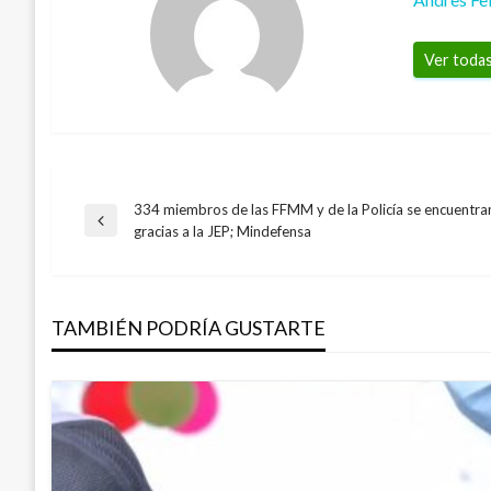
Ver todas
334 miembros de las FFMM y de la Policía se encuentran
Navegación
Entrada
gracias a la JEP; Mindefensa
anterior
de
TAMBIÉN PODRÍA GUSTARTE
entradas