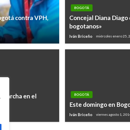
BOGOTÁ
ogotá contra VPH,
Concejal Diana Diago 
bogotanos»
Iván Briceño
miércoles enero 25, 
n marcha en el
BOGOTÁ
,
Este domingo en Bogot
Iván Briceño
viernes agosto 1, 201