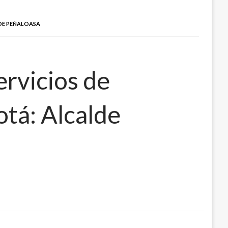
LDE PEÑALOASA
ervicios de
otá: Alcalde