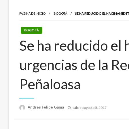
PÁGINA DE INICIO
BOGOTÁ
SE HA REDUCIDO EL HACIMAMIENT
BOGOTÁ
Se ha reducido el 
urgencias de la Re
Peñaloasa
Publicado
Andres Felipe Gama
sábado agosto 5, 2017
el