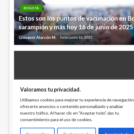
BOGOTÁ
Estos son los puntos de vacunación en B
sarampión y más hoy 16 de junio de 2025
Giovanni Alarcón M.
lunes junio 16, 2025
Valoramos tu privacidad.
BOGOTÁ
Plan de Ordenamiento Territorial está e
Utilizamos cookies para mejorar tu experiencia de navegación
Ministerio de Ambiente: Distrito
ofrecerte anuncios o contenido personalizado y analizar
nuestro tráfico. Al hacer clic en "Aceptar todo", das tu
Iván Briceño
lunes noviembre 21, 2011
consentimiento para el uso de cookies.