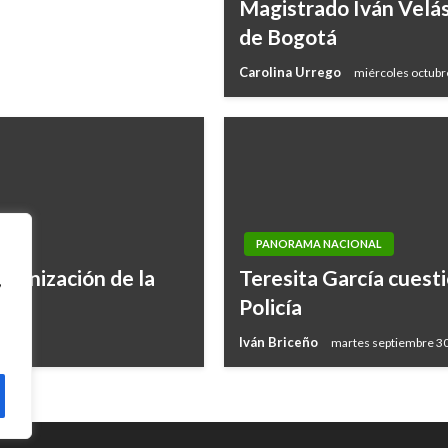
Magistrado Iván Velás
de Bogotá
Carolina Urrego
miércoles octubr
PANORAMA NACIONAL
ernización de la
Teresita García cuest
,
Policía
Iván Briceño
martes septiembre 30