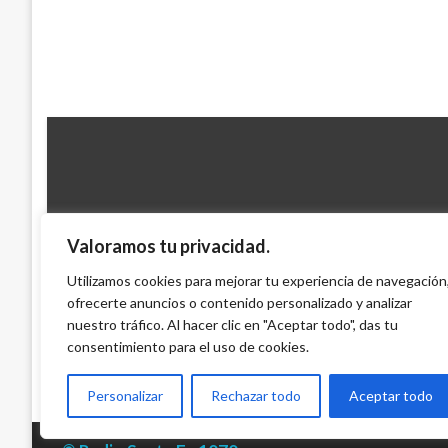
Valoramos tu privacidad.
PANORAMA NACIONAL
Martha Villalba comprometida con la mod
Utilizamos cookies para mejorar tu experiencia de navegación
Ley de Televisión
ofrecerte anuncios o contenido personalizado y analizar
nuestro tráfico. Al hacer clic en "Aceptar todo", das tu
Iván Briceño
martes septiembre 2, 2014
consentimiento para el uso de cookies.
Personalizar
Rechazar todo
Aceptar todo