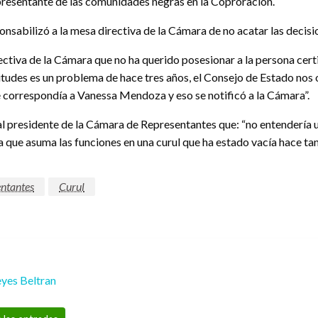
presentante de las comunidades negras en la Coproración.
nsabilizó a la mesa directiva de la Cámara de no acatar las decisio
ectiva de la Cámara que no ha querido posesionar a la persona certi
gritudes es un problema de hace tres años, el Consejo de Estado nos 
 le correspondía a Vanessa Mendoza y eso se notificó a la Cámara”.
al presidente de la Cámara de Representantes que: “no entendería 
que asuma las funciones en una curul que ha estado vacía hace ta
ntantes
Curul
yes Beltran