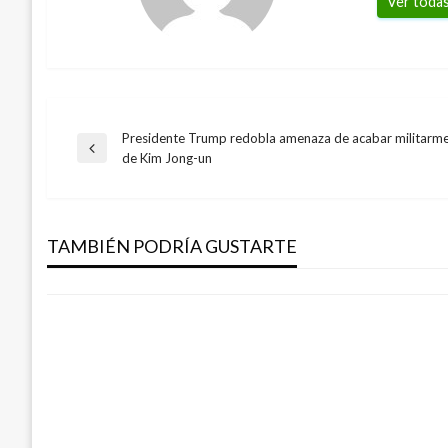
Ver todas
Presidente Trump redobla amenaza de acabar militarm
Navegación
Entrada
de Kim Jong-un
PANORAMA NACIONAL
anterior
de
Comisión de Consolidación de la Paz de 
Cartagena
TAMBIÉN PODRÍA GUSTARTE
entradas
Iván Briceño
miércoles enero 15, 2020