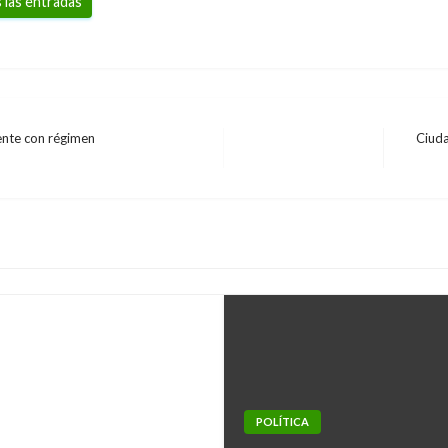
 las entradas
ente con régimen
Ciuda
Entrad
siguien
la ONU sesiona en
POLÍTICA