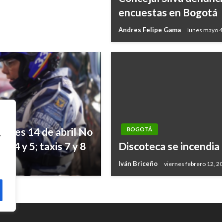
encuestas en Bogotá
Andres Felipe Gama
lunes mayo 4
 lunes 14 de abril No
BOGOTÁ
,
, 4 y 5; taxis 7 y 8
Discoteca se incendia
Iván Briceño
viernes febrero 12, 2