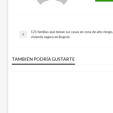
121 familias que tenían sus casas en zona de alto riesgo
Navegación
Entrada
vivienda segura en Bogotá
BOGOTÁ
anterior
de
Alcaldía Mayor adjudicó megaobra vial en
con Av. Boyacá
TAMBIÉN PODRÍA GUSTARTE
entradas
Iván Briceño
jueves diciembre 20, 2018