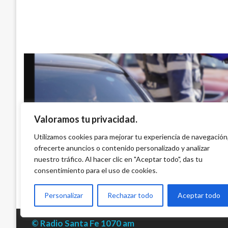
Valoramos tu privacidad.
BOGOTÁ
Pico y Placa particulares en Bogotá: Este
Utilizamos cookies para mejorar tu experiencia de navegación
pueden circular placas terminadas en 1, 2, 3
ofrecerte anuncios o contenido personalizado y analizar
nuestro tráfico. Al hacer clic en "Aceptar todo", das tu
Ariel Cabrera
domingo abril 13, 2025
consentimiento para el uso de cookies.
Personalizar
Rechazar todo
Aceptar todo
© Radio Santa Fe 1070 am