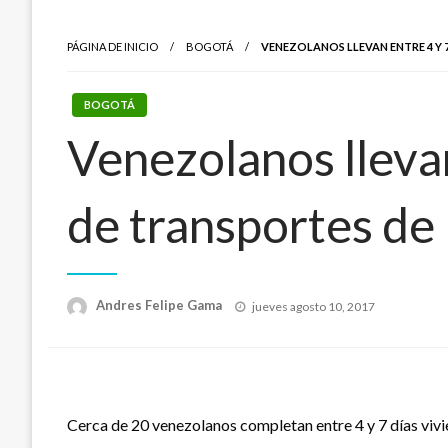
PÁGINA DE INICIO
BOGOTÁ
VENEZOLANOS LLEVAN ENTRE 4 Y 
BOGOTÁ
Venezolanos llevan
de transportes de
Publicado
Andres Felipe Gama
jueves agosto 10, 2017
el
Cerca de 20 venezolanos completan entre 4 y 7 días vivie