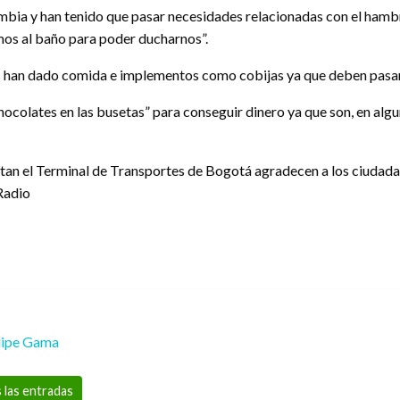
mbia y han tenido que pasar necesidades relacionadas con el hambr
smos al baño para poder ducharnos”.
es han dado comida e implementos como cobijas ya que deben pasar l
colates en las busetas” para conseguir dinero ya que son, en algun
bitan el Terminal de Transportes de Bogotá agradecen a los ciuda
Radio
lipe Gama
 las entradas