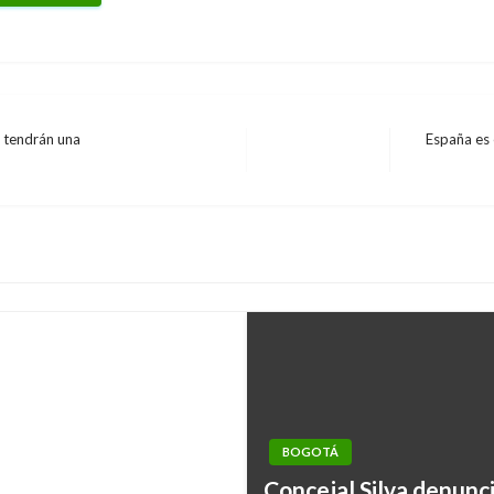
, tendrán una
España es e
Entrada
siguiente
 la Av. Calle 127
BOGOTÁ
Concejal Silva denunci