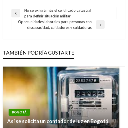
Navegación
No se exigirá más el certificado catastral
Entrada
para definir situación militar
de
anterior
Oportunidades laborales para personas con
entradas
Entrada
discapacidad, cuidadores y cuidadoras
siguiente
TAMBIÉN PODRÍA GUSTARTE
BOGOTÁ
Así se solicita un contador de luz en Bogotá