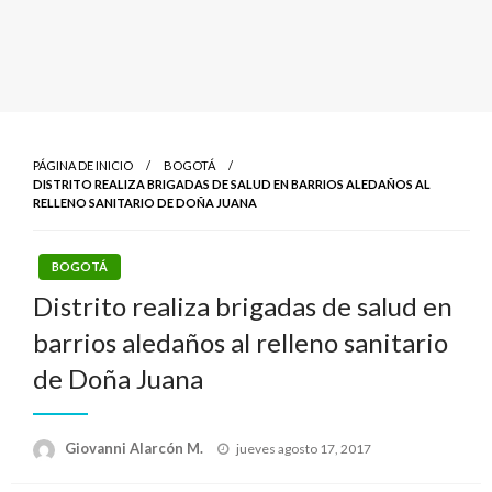
PÁGINA DE INICIO
BOGOTÁ
DISTRITO REALIZA BRIGADAS DE SALUD EN BARRIOS ALEDAÑOS AL
RELLENO SANITARIO DE DOÑA JUANA
BOGOTÁ
Distrito realiza brigadas de salud en
barrios aledaños al relleno sanitario
de Doña Juana
Publicado
Giovanni Alarcón M.
jueves agosto 17, 2017
el