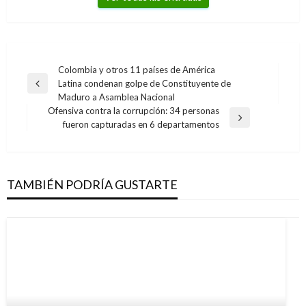
Navegación
Colombia y otros 11 países de América
Latina condenan golpe de Constituyente de
de
Entrada
Maduro a Asamblea Nacional
anterior
entradas
Ofensiva contra la corrupción: 34 personas
Entrada
fueron capturadas en 6 departamentos
siguiente
TAMBIÉN PODRÍA GUSTARTE