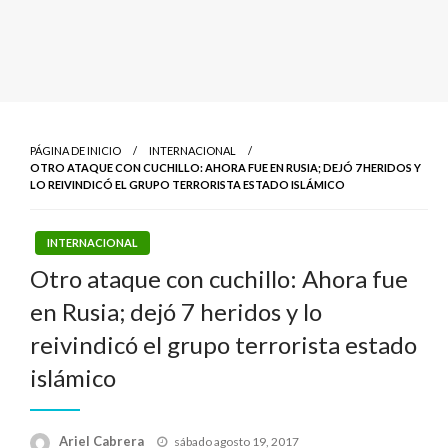
PÁGINA DE INICIO
INTERNACIONAL
OTRO ATAQUE CON CUCHILLO: AHORA FUE EN RUSIA; DEJÓ 7 HERIDOS Y
LO REIVINDICÓ EL GRUPO TERRORISTA ESTADO ISLÁMICO
INTERNACIONAL
Otro ataque con cuchillo: Ahora fue
en Rusia; dejó 7 heridos y lo
reivindicó el grupo terrorista estado
islámico
Publicado
Ariel Cabrera
sábado agosto 19, 2017