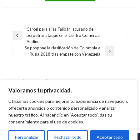
Navegación
Cárcel para alias Talibán, acusado de
perpetrar ataque en el Centro Comercial
de
Entrada
Andino
anterior
entradas
Se pospone la clasificación de Colombia a
Entrada
Rusia 2018 tras empate con Venezuela
siguiente
CIENCIA Y TECNOLOGÍA
CIENCIA Y TECNOLOGÍA
5 claves para entender los hábitos de
CIENCIA Y TECNOLOGÍA
Crean el primer libro que permite experimentar
consumo de los millennials y centennials
CIENCIA Y TECNOLOGÍA
TAMBIÉN PODRÍA GUSTARTE
Pese a que no ha llegado a las tiendas el nuevo
emociones reales
Sony presenta la Xperia Tablet Z, la tableta
Manuel Reyes Beltran
viernes septiembre 13, 2019
Valoramos tu privacidad.
iPad ya se agotó
Margarita Bedoya
viernes enero 31, 2014
más delgada del planeta
Utilizamos cookies para mejorar tu experiencia de navegación,
Geovany Quintero Gómez
lunes marzo 12, 2012
ofrecerte anuncios o contenido personalizado y analizar
Juan Sebastián Obando
miércoles febrero 6, 2013
nuestro tráfico. Al hacer clic en "Aceptar todo", das tu
consentimiento para el uso de cookies.
Personalizar
Rechazar todo
Aceptar todo