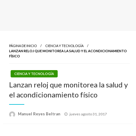
PÁGINA DE INICIO
CIENCIA Y TECNOLOGÍA
LANZAN RELOJ QUE MONITOREA LA SALUD Y EL ACONDICIONAMIENTO
FÍSICO
CIENCIA Y TECNOLOGÍA
Lanzan reloj que monitorea la salud y
el acondicionamiento físico
Publicado
Manuel Reyes Beltran
jueves agosto 31, 2017
el