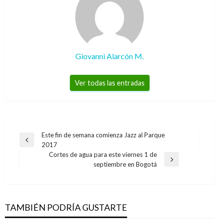
Giovanni Alarcón M.
Ver todas las entradas
Navegación
Este fin de semana comienza Jazz al Parque
Entrada
2017
de
anterior
Cortes de agua para este viernes 1 de
entradas
Entrada
septiembre en Bogotá
siguiente
TAMBIÉN PODRÍA GUSTARTE