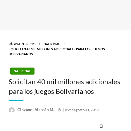
PÁGINA DE INICIO
NACIONAL
SOLICITAN 40 MIL MILLONES ADICIONALES PARA LOS JUEGOS
BOLIVARIANOS
NACIONAL
Solicitan 40 mil millones adicionales
para los juegos Bolivarianos
Publicado
Giovanni Alarcón M.
jueves agosto 31, 2017
el
El