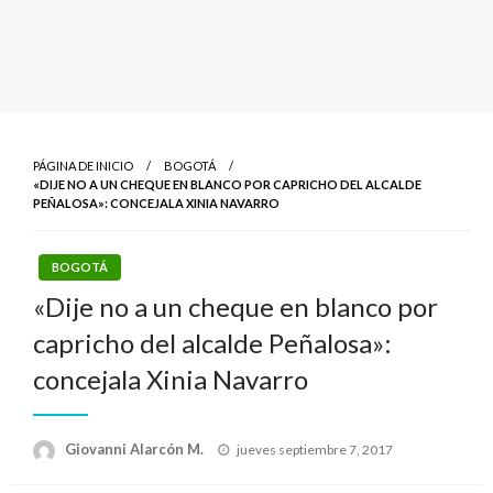
PÁGINA DE INICIO
BOGOTÁ
«DIJE NO A UN CHEQUE EN BLANCO POR CAPRICHO DEL ALCALDE
PEÑALOSA»: CONCEJALA XINIA NAVARRO
BOGOTÁ
«Dije no a un cheque en blanco por
capricho del alcalde Peñalosa»:
concejala Xinia Navarro
Publicado
Giovanni Alarcón M.
jueves septiembre 7, 2017
el