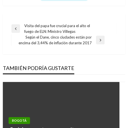
Navegación
Visita del papa fue crucial para el alto el
Entrada
fuego de ELN: Ministro Villegas
de
anterior
Según el Dane, cinco ciudades están por
entradas
Entrada
encima del 3,44% de inflación durante 2017
siguiente
TAMBIÉN PODRÍA GUSTARTE
BOGOTÁ