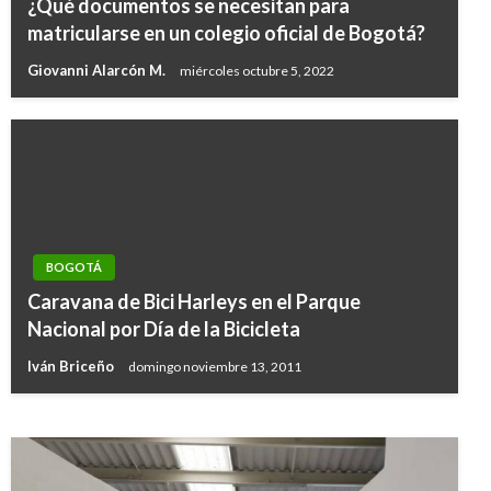
¿Qué documentos se necesitan para
matricularse en un colegio oficial de Bogotá?
Giovanni Alarcón M.
miércoles octubre 5, 2022
BOGOTÁ
BOGOTÁ
Grado 3 de alcoholemia dio conductor de
Caravana de Bici Harleys en el Parque
carro diplomático venezolano causante de
Nacional por Día de la Bicicleta
tragedia en Bogotá
Iván Briceño
domingo noviembre 13, 2011
Ariel Cabrera
domingo noviembre 2, 2014