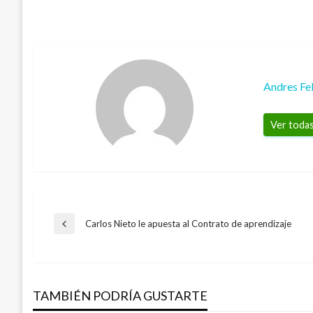
Andres Fe
Ver todas
Navegación
Carlos Nieto le apuesta al Contrato de aprendizaje
Entrada
anterior
BOGOTÁ
de
Accidentes de tránsito en Bogotá dismin
Distrito
TAMBIÉN PODRÍA GUSTARTE
entradas
Andres Felipe Gama
viernes noviembre 10, 2017