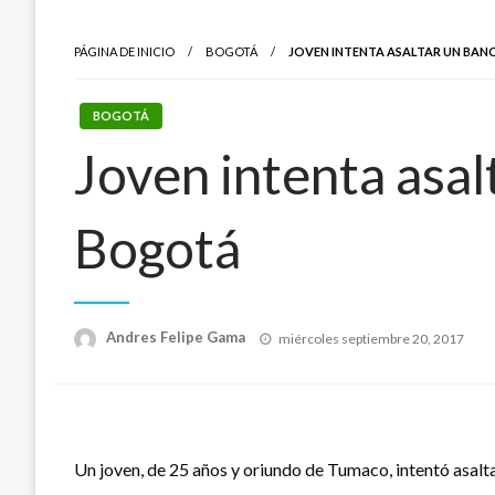
PÁGINA DE INICIO
BOGOTÁ
JOVEN INTENTA ASALTAR UN BAN
BOGOTÁ
Joven intenta asal
Bogotá
Publicado
Andres Felipe Gama
miércoles septiembre 20, 2017
el
Un joven, de 25 años y oriundo de Tumaco, intentó asalta