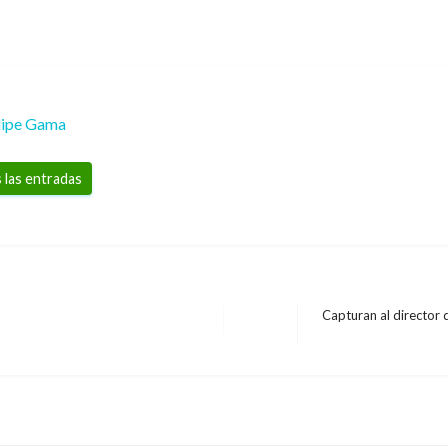
lipe Gama
 las entradas
Capturan al director
Entrada
siguiente
uyeron un 13 %: