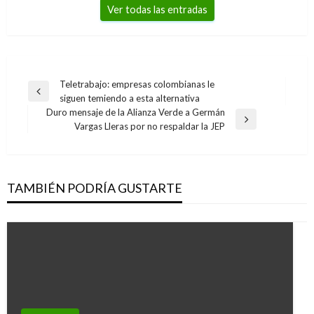
Ver todas las entradas
Navegación
Teletrabajo: empresas colombianas le
Entrada
siguen temiendo a esta alternativa
de
anterior
Duro mensaje de la Alianza Verde a Germán
entradas
Entrada
Vargas Lleras por no respaldar la JEP
siguiente
TAMBIÉN PODRÍA GUSTARTE