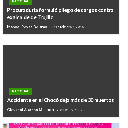
NACIONAL
NACIONAL
Procuraduría formuló pliego de cargos contra
Colombia es admitido en el Comité de Política
exalcalde de Trujillo
Ambiental de la Ocde
Manuel Reyes Beltran
lunes febrero 8, 2016
Giovanni Alarcón M.
jueves febrero 9, 2017
NACIONAL
Accidente en el Chocó deja más de 30 muertos
Giovanni Alarcón M.
martes febrero 3, 2009