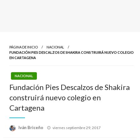
PÁGINA DE INICIO
NACIONAL
FUNDACIÓN PIES DESCALZOS DE SHAKIRA CONSTRUIRÁ NUEVO COLEGIO
EN CARTAGENA
NACIONAL
Fundación Pies Descalzos de Shakira
construirá nuevo colegio en
Cartagena
Publicado
Iván Briceño
viernes septiembre 29, 2017
el