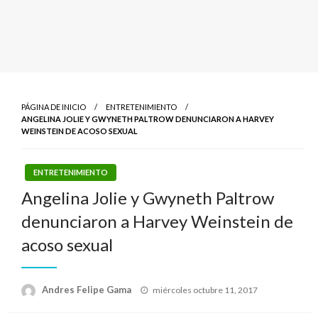
PÁGINA DE INICIO
ENTRETENIMIENTO
ANGELINA JOLIE Y GWYNETH PALTROW DENUNCIARON A HARVEY
WEINSTEIN DE ACOSO SEXUAL
ENTRETENIMIENTO
Angelina Jolie y Gwyneth Paltrow
denunciaron a Harvey Weinstein de
acoso sexual
Publicado
Andres Felipe Gama
miércoles octubre 11, 2017
el