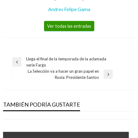
Andres Felipe Gama
Ver todas las entradas
Navegación
Llega el final de la temporada de la aclamada
Entrada
serie Fargo
de
anterior
La Selección va a hacer un gran papel en
entradas
Entrada
Rusia: Presidente Santos
ARTE Y GENTE
siguiente
ENTRETENIMIENTO
«Yo no iba a dar discursos políticos»: rockero
Estos son los ganadores de los premios Emmy
venezolano Paul Gillman expulsado de Rock al
2016
TAMBIÉN PODRÍA GUSTARTE
Parque
Ariel Cabrera
lunes septiembre 19, 2016
Manuel Reyes Beltran
sábado mayo 13, 2017