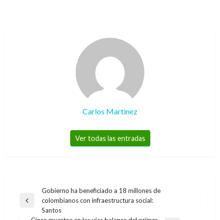
Carlos Martinez
Ver todas las entradas
Navegación
Gobierno ha beneficiado a 18 millones de
colombianos con infraestructura social:
de
Entrada
Santos
anterior
entradas
Cinco muertos en las vías balance del primer