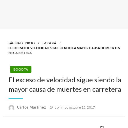
PÁGINA DE INICIO
BOGOTÁ
EL EXCESO DE VELOCIDAD SIGUE SIENDO LA MAYOR CAUSA DE MUERTES
EN CARRETERA
BOGOTÁ
El exceso de velocidad sigue siendo la
mayor causa de muertes en carretera
Publicado
Carlos Martinez
domingo octubre 15, 2017
el
El