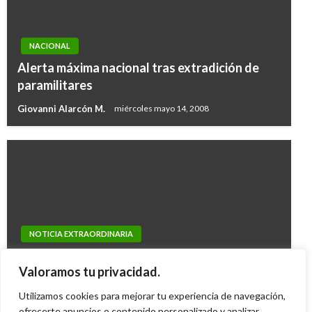
NACIONAL
Alerta máxima nacional tras extradición de
paramilitares
Giovanni Alarcón M.
miércoles mayo 14, 2008
NOTICIA EXTRAORDINARIA
NOTICIA EXTRAORDINARIA
Promotor del referendo y registrador
Conferencia Episcopal pide al ELN dejar las
Valoramos tu privacidad.
discuten por demora de certificacion
armas y sumarse a la paz
Utilizamos cookies para mejorar tu experiencia de navegación,
Reinaldo Samaca
lunes noviembre 24, 2008
Manuel Reyes Beltran
ofrecerte anuncios o contenido personalizado y analizar
sábado febrero 9, 2019