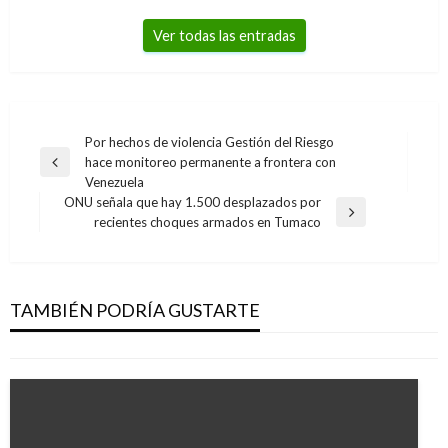
Ver todas las entradas
Navegación
Por hechos de violencia Gestión del Riesgo
hace monitoreo permanente a frontera con
de
Entrada
Venezuela
anterior
entradas
ONU señala que hay 1.500 desplazados por
Entrada
recientes choques armados en Tumaco
siguiente
NOTICIA EXTRAORDINARIA
Papa Francisco oficia este jueves
multitudinaria misa en el Parque Simón Bolívar
TAMBIÉN PODRÍA GUSTARTE
Ariel Cabrera
jueves septiembre 7, 2017