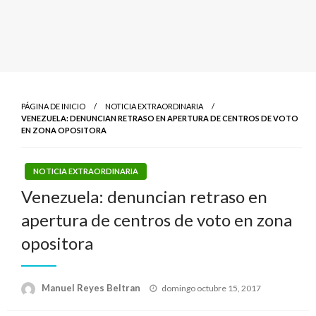
PÁGINA DE INICIO
NOTICIA EXTRAORDINARIA
VENEZUELA: DENUNCIAN RETRASO EN APERTURA DE CENTROS DE VOTO
EN ZONA OPOSITORA
NOTICIA EXTRAORDINARIA
Venezuela: denuncian retraso en
apertura de centros de voto en zona
opositora
Publicado
Manuel Reyes Beltran
domingo octubre 15, 2017
el