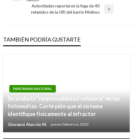
de
anterior
Autoridades reportaron la fuga de 40
entradas
Entrada
retenidos de la URI del barrio Molinos
siguiente
TAMBIÉN PODRÍA GUSTARTE
PANORAMA NACIONAL
Se acaba la “responsabilidad solidaria” en las
fotomultas. Corte pide que el sistema
identifique físicamente al infractor
Giovanni Alarcón M.
jueves febrero 6, 2020