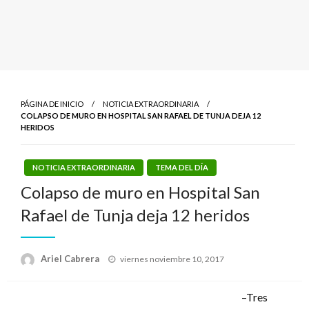
PÁGINA DE INICIO
NOTICIA EXTRAORDINARIA
COLAPSO DE MURO EN HOSPITAL SAN RAFAEL DE TUNJA DEJA 12
HERIDOS
NOTICIA EXTRAORDINARIA
TEMA DEL DÍA
Colapso de muro en Hospital San
Rafael de Tunja deja 12 heridos
Publicado
Ariel Cabrera
viernes noviembre 10, 2017
el
–Tres