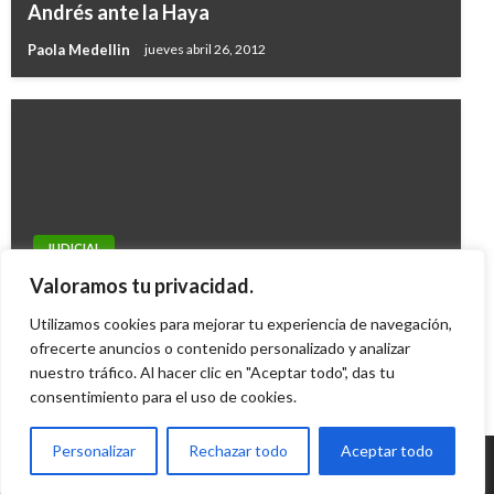
Andrés ante la Haya
Paola Medellin
jueves abril 26, 2012
JUDICIAL
Capturan a profesor que chantajeaba a
Valoramos tu privacidad.
estudiantes en Santander
Utilizamos cookies para mejorar tu experiencia de navegación,
ofrecerte anuncios o contenido personalizado y analizar
Mary Gomez
viernes diciembre 19, 2014
nuestro tráfico. Al hacer clic en "Aceptar todo", das tu
consentimiento para el uso de cookies.
Personalizar
Rechazar todo
Aceptar todo
© Radio Santa Fe 1070 am