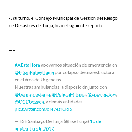
A su turno, el Consejo Municipal de Gestión del Riesgo
de Desastres de Tunja, hizo el siguiente reporte:
—–
#AEstaHora
apoyamos situación de emergencia en
@HSanRafaelTunja
por colapso de una estructura
en el área de Urgencias.
Nuestras ambulancias, a disposición junto con
@bomberostunja
,
@PoliciaMTunja
,
@cruzrojaboy
,
@DCCboyaca
, y demás entidades.
pic.twitter.com/qN7ezr0RI6
— ESE SantiagoDeTunja (@EseTunja)
10 de
noviembre de 2017