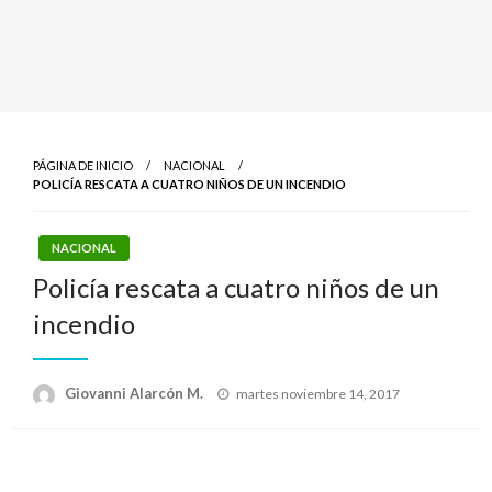
PÁGINA DE INICIO
NACIONAL
POLICÍA RESCATA A CUATRO NIÑOS DE UN INCENDIO
NACIONAL
Policía rescata a cuatro niños de un
incendio
Publicado
Giovanni Alarcón M.
martes noviembre 14, 2017
el