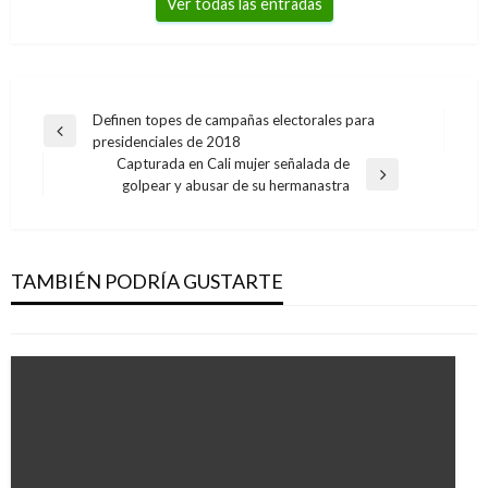
Ver todas las entradas
Navegación
Definen topes de campañas electorales para
Entrada
presidenciales de 2018
de
anterior
Capturada en Cali mujer señalada de
entradas
Entrada
golpear y abusar de su hermanastra
siguiente
NACIONAL
Fiscalía declara de lesa humanidad el crimen
de Alvaro Gómez
TAMBIÉN PODRÍA GUSTARTE
Ariel Cabrera
martes diciembre 19, 2017