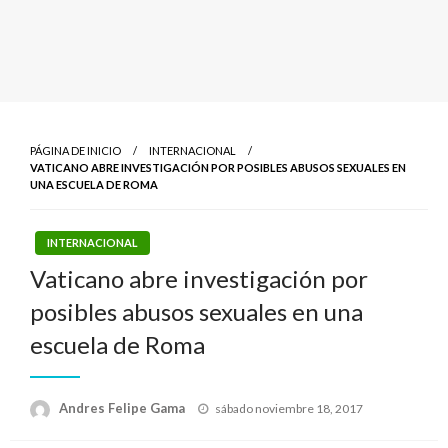
PÁGINA DE INICIO
INTERNACIONAL
VATICANO ABRE INVESTIGACIÓN POR POSIBLES ABUSOS SEXUALES EN
UNA ESCUELA DE ROMA
INTERNACIONAL
Vaticano abre investigación por
posibles abusos sexuales en una
escuela de Roma
Publicado
Andres Felipe Gama
sábado noviembre 18, 2017
el