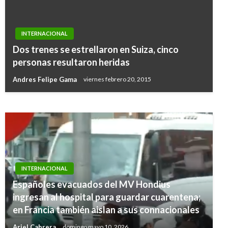
INTERNACIONAL
INTERNACIONAL
Dos trenes se estrellaron en Suiza, cinco
Los niños venezolanos están muriendo de
personas resultaron heridas
hambre: Mike Pence
Andres Felipe Gama
viernes febrero 20, 2015
Andres Felipe Gama
jueves agosto 17, 2017
INTERNACIONAL
Españoles evacuados del MV Hondius
ingresan al hospital para guardar cuarentena;
en Francia también aislan a sus connacionales
Ariel Cabrera
domingo mayo 10, 2026