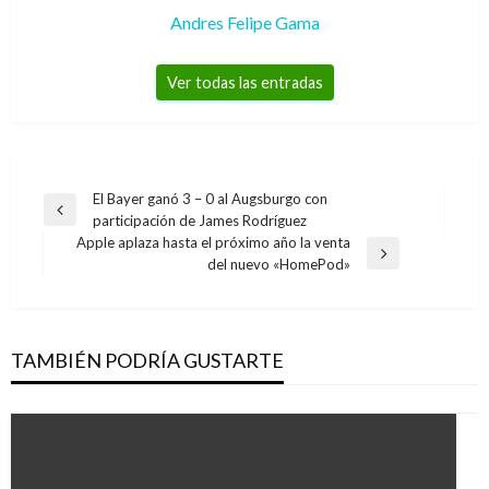
Andres Felipe Gama
Ver todas las entradas
Navegación
El Bayer ganó 3 – 0 al Augsburgo con
Entrada
participación de James Rodríguez
de
anterior
Apple aplaza hasta el próximo año la venta
entradas
Entrada
del nuevo «HomePod»
siguiente
TAMBIÉN PODRÍA GUSTARTE