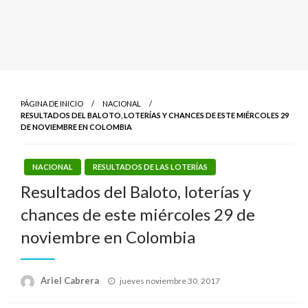
PÁGINA DE INICIO
NACIONAL
RESULTADOS DEL BALOTO, LOTERÍAS Y CHANCES DE ESTE MIÉRCOLES 29
DE NOVIEMBRE EN COLOMBIA
NACIONAL
RESULTADOS DE LAS LOTERÍAS
Resultados del Baloto, loterías y
chances de este miércoles 29 de
noviembre en Colombia
Publicado
Ariel Cabrera
jueves noviembre 30, 2017
el