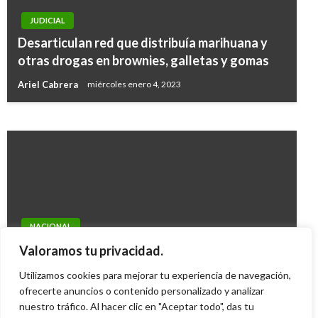
JUDICIAL
NACIONAL
Desarticulan red que distribuía marihuana y
Expulsaron de Colombia a sueco que
otras drogas en brownies, galletas y gomas
protagonizó pelea en Cartagena
Ariel Cabrera
miércoles enero 4, 2023
Iván Briceño
miércoles mayo 22, 2019
NACIONAL
Colombia acumula cuatro oros en el Mundial
Valoramos tu privacidad.
de Patinaje después de la tercera jornada
Utilizamos cookies para mejorar tu experiencia de navegación,
ofrecerte anuncios o contenido personalizado y analizar
Kevin Felipe Herrera Carrión
lunes agosto 28, 2023
nuestro tráfico. Al hacer clic en "Aceptar todo", das tu