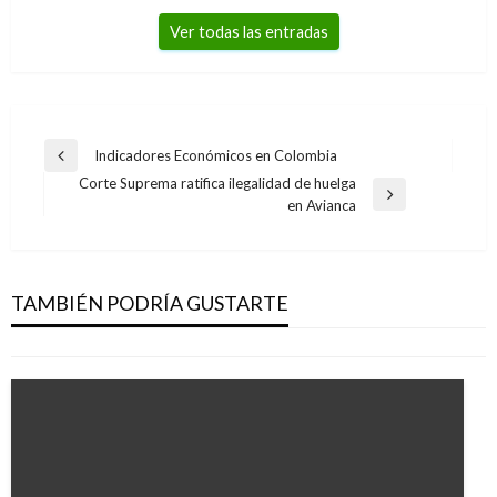
Ver todas las entradas
Navegación
Indicadores Económicos en Colombia
Entrada
de
Corte Suprema ratifica ilegalidad de huelga
anterior
Entrada
en Avianca
entradas
siguiente
NACIONAL
Pregunta del plebiscito por la paz fue
demandada ante el Consejo de Estado
TAMBIÉN PODRÍA GUSTARTE
Manuel Reyes Beltran
miércoles agosto 31, 2016