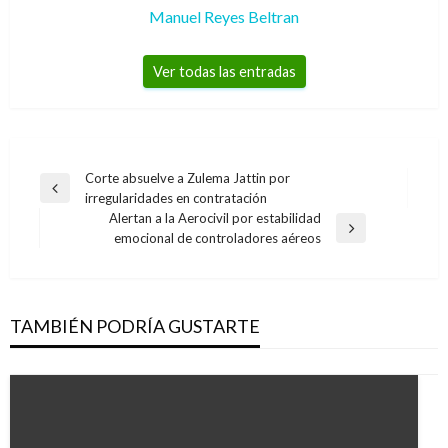
Manuel Reyes Beltran
Ver todas las entradas
Navegación
Corte absuelve a Zulema Jattin por
Entrada
irregularidades en contratación
de
anterior
Alertan a la Aerocivil por estabilidad
entradas
Entrada
emocional de controladores aéreos
siguiente
TAMBIÉN PODRÍA GUSTARTE