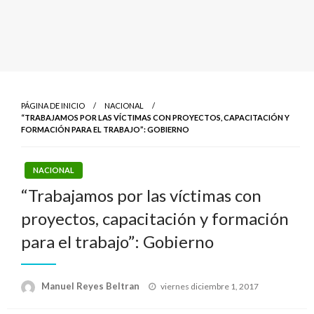
PÁGINA DE INICIO
NACIONAL
“TRABAJAMOS POR LAS VÍCTIMAS CON PROYECTOS, CAPACITACIÓN Y
FORMACIÓN PARA EL TRABAJO”: GOBIERNO
NACIONAL
“Trabajamos por las víctimas con
proyectos, capacitación y formación
para el trabajo”: Gobierno
Publicado
Manuel Reyes Beltran
viernes diciembre 1, 2017
el