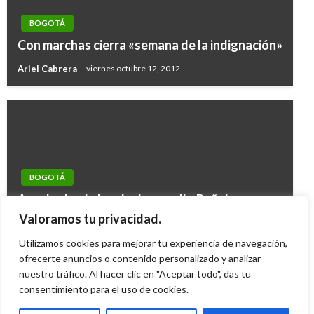
BOGOTÁ
Con marchas cierra «semana de la indignación»
Ariel Cabrera
viernes octubre 12, 2012
BOGOTÁ
Aprobado el plan de desarrollo Peñalosa, que
incluye venta de ETB, peajes urbanos y pago
Valoramos tu privacidad.
para eximir el pico y placa
Utilizamos cookies para mejorar tu experiencia de navegación,
Giovanni Alarcón M.
ofrecerte anuncios o contenido personalizado y analizar
martes mayo 31, 2016
nuestro tráfico. Al hacer clic en "Aceptar todo", das tu
consentimiento para el uso de cookies.