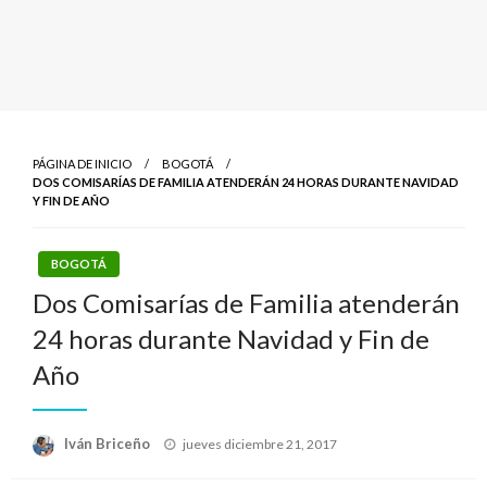
PÁGINA DE INICIO
BOGOTÁ
DOS COMISARÍAS DE FAMILIA ATENDERÁN 24 HORAS DURANTE NAVIDAD
Y FIN DE AÑO
BOGOTÁ
Dos Comisarías de Familia atenderán
24 horas durante Navidad y Fin de
Año
Publicado
Iván Briceño
jueves diciembre 21, 2017
el