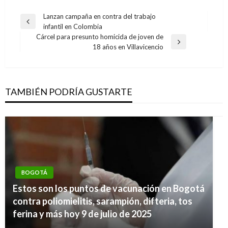
Navegación
Lanzan campaña en contra del trabajo
Entrada
infantil en Colombia
de
anterior
Cárcel para presunto homicida de joven de
entradas
Entrada
18 años en Villavicencio
siguiente
TAMBIÉN PODRÍA GUSTARTE
BOGOTÁ
Estos son los puntos de vacunación en Bogotá
contra poliomielitis, sarampión, difteria, tos
ferina y más hoy 9 de julio de 2025