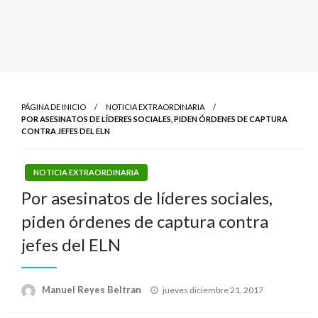
PÁGINA DE INICIO
NOTICIA EXTRAORDINARIA
POR ASESINATOS DE LÍDERES SOCIALES, PIDEN ÓRDENES DE CAPTURA
CONTRA JEFES DEL ELN
NOTICIA EXTRAORDINARIA
Por asesinatos de líderes sociales,
piden órdenes de captura contra
jefes del ELN
Publicado
Manuel Reyes Beltran
jueves diciembre 21, 2017
el