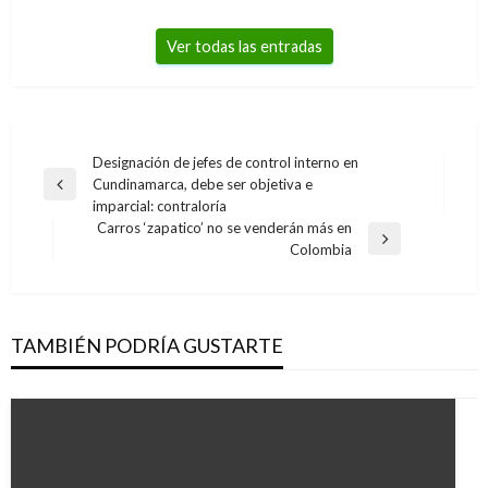
Ver todas las entradas
Navegación
Designación de jefes de control interno en
Cundinamarca, debe ser objetiva e
de
Entrada
imparcial: contraloría
anterior
entradas
Carros ‘zapatico’ no se venderán más en
Entrada
Colombia
siguiente
TAMBIÉN PODRÍA GUSTARTE