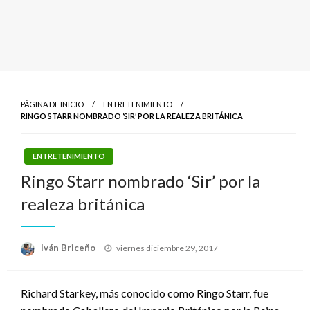
PÁGINA DE INICIO
ENTRETENIMIENTO
RINGO STARR NOMBRADO ‘SIR’ POR LA REALEZA BRITÁNICA
ENTRETENIMIENTO
Ringo Starr nombrado ‘Sir’ por la
realeza británica
Publicado
Iván Briceño
viernes diciembre 29, 2017
el
Richard Starkey, más conocido como Ringo Starr, fue