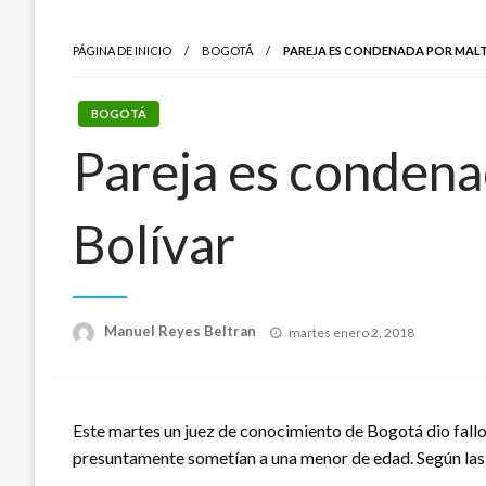
PÁGINA DE INICIO
BOGOTÁ
PAREJA ES CONDENADA POR MALTR
BOGOTÁ
Pareja es condenad
Bolívar
Publicado
Manuel Reyes Beltran
martes enero 2, 2018
el
Este martes un juez de conocimiento de Bogotá dio fallo
presuntamente sometían a una menor de edad. Según las 