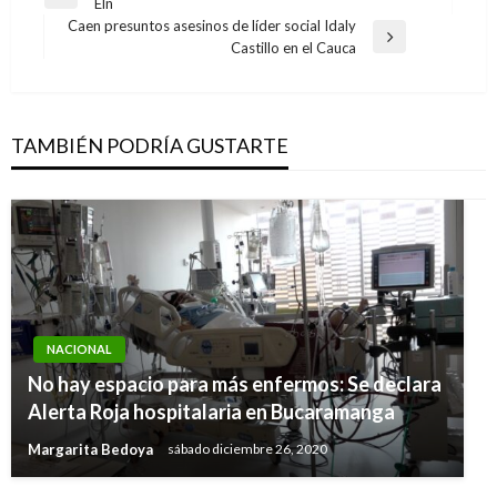
Entrada
Eln
de
anterior
Caen presuntos asesinos de líder social Idaly
entradas
Entrada
Castillo en el Cauca
siguiente
TAMBIÉN PODRÍA GUSTARTE
NACIONAL
NACIONAL
NACIONAL
No hay espacio para más enfermos: Se declara
El objetivo es una sociedad digital donde la
Videos: Temblor de 5,5 grados en el Nevado
Alerta Roja hospitalaria en Bucaramanga
tecnología mejore la calidad de vida de los
del Huila sacudió con fuerza a Bogotá
Margarita Bedoya
sábado diciembre 26, 2020
ciudadanos: Presidente Duque
Iván Briceño
sábado enero 26, 2019
Giovanni Alarcón M.
miércoles agosto 29, 2018