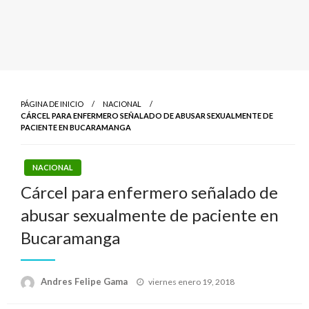
PÁGINA DE INICIO
NACIONAL
CÁRCEL PARA ENFERMERO SEÑALADO DE ABUSAR SEXUALMENTE DE
PACIENTE EN BUCARAMANGA
NACIONAL
Cárcel para enfermero señalado de
abusar sexualmente de paciente en
Bucaramanga
Publicado
Andres Felipe Gama
viernes enero 19, 2018
el