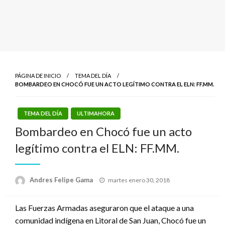
PÁGINA DE INICIO
TEMA DEL DÍA
BOMBARDEO EN CHOCÓ FUE UN ACTO LEGÍTIMO CONTRA EL ELN: FF.MM.
TEMA DEL DÍA
ULTIMAHORA
Bombardeo en Chocó fue un acto
legítimo contra el ELN: FF.MM.
Publicado
Andres Felipe Gama
martes enero 30, 2018
el
Las Fuerzas Armadas aseguraron que el ataque a una
comunidad indígena en Litoral de San Juan, Chocó fue un