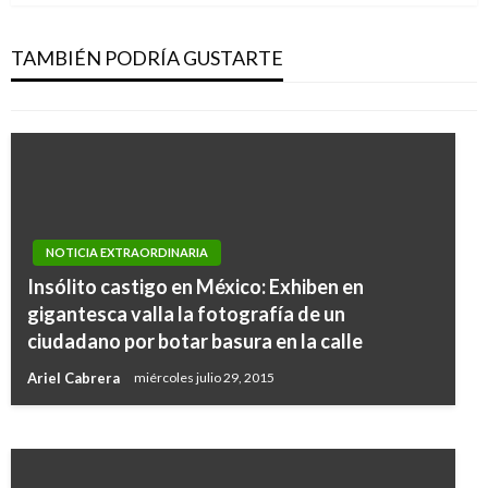
Paranormal: Captan escalofriante figura
durante suicidio de madre e hijo en Ibagué
TAMBIÉN PODRÍA GUSTARTE
Iván Briceño
jueves febrero 7, 2019
NOTICIA EXTRAORDINARIA
Insólito castigo en México: Exhiben en
TEMA DEL DÍA
gigantesca valla la fotografía de un
Tensión en La Picota, Jesús Santrich fue
ciudadano por botar basura en la calle
recapturado luego de salir de la cárcel
Ariel Cabrera
miércoles julio 29, 2015
Manuel Reyes Beltran
viernes mayo 17, 2019