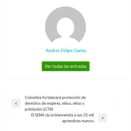
Andres Felipe Gama
Ver todas las entradas
Navegación
Colombia fortalecerá protección de
derechos de mujeres, niños, niñas y
de
Entrada
población LGTBI
anterior
entradas
El SENA da la bienvenida a sus 31 mil
Entrada
aprendices nuevos
siguiente
NACIONAL