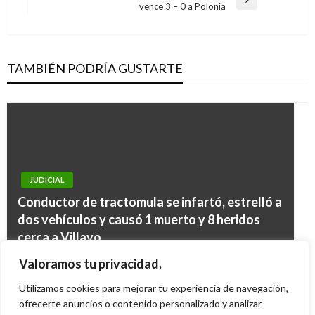
Entrada
vence 3 – 0 a Polonia
siguiente
TAMBIÉN PODRÍA GUSTARTE
JUDICIAL
CIENCIA Y TECNOLOGÍA
Conductor de tractomula se infartó, estrelló a
JUDICIAL
El Covid-19 no se propaga por contacto con
dos vehículos y causó 1 muerto y 8 heridos
Senado aprobó acusación contra magistrado
los alimentos ni con sus envases, dice la FDA
cerca a Villavo
NOTICIA EXTRAORDINARIA
Malo y pide a Corte Suprema de Justicia
de EE.UU
Decomisan bienes por más de $4 mil millones a
Ariel Cabrera
lunes octubre 7, 2013
Valoramos tu privacidad.
procesarlo
Ariel Cabrera
lunes febrero 22, 2021
la excongresista Aida Merlano
Utilizamos cookies para mejorar tu experiencia de navegación,
Ariel Cabrera
viernes diciembre 14, 2018
ofrecerte anuncios o contenido personalizado y analizar
Ariel Cabrera
martes octubre 29, 2019