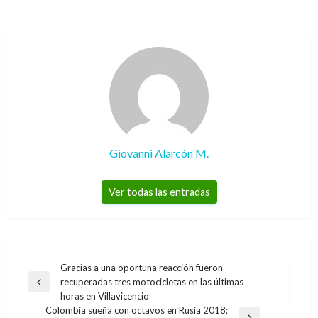
Giovanni Alarcón M.
Ver todas las entradas
Navegación
Gracias a una oportuna reacción fueron
recuperadas tres motocicletas en las últimas
de
Entrada
horas en Villavicencio
anterior
entradas
Colombia sueña con octavos en Rusia 2018;