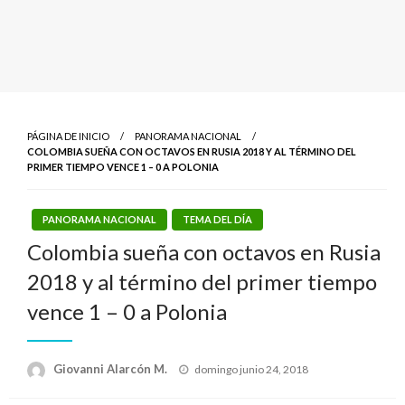
PÁGINA DE INICIO
PANORAMA NACIONAL
COLOMBIA SUEÑA CON OCTAVOS EN RUSIA 2018 Y AL TÉRMINO DEL
PRIMER TIEMPO VENCE 1 – 0 A POLONIA
PANORAMA NACIONAL
TEMA DEL DÍA
Colombia sueña con octavos en Rusia
2018 y al término del primer tiempo
vence 1 – 0 a Polonia
Publicado
Giovanni Alarcón M.
domingo junio 24, 2018
el